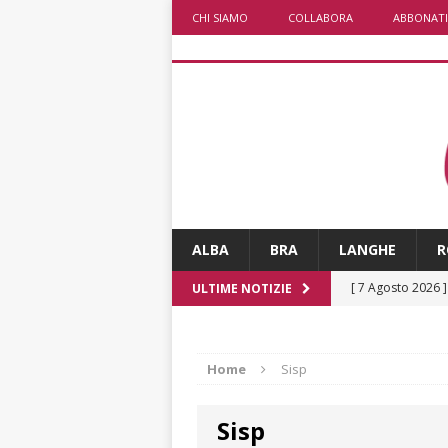
CHI SIAMO
COLLABORA
ABBONATI
ALBA
BRA
LANGHE
R
[ 7 Agosto 2026 
ULTIME NOTIZIE
vitello
PRIMO 
[ 7 Agosto 2026 
Home
Sisp
CRONACA
Sisp
[ 7 Agosto 2026 