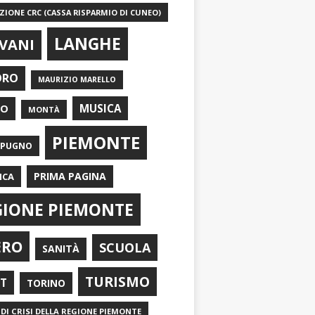
IONE CRC (CASSA RISPARMIO DI CUNEO)
LANGHE
VANI
ORO
MAURIZIO MARELLO
EO
MUSICA
MONTÀ
PIEMONTE
APUGNO
PRIMA PAGINA
ICA
GIONE PIEMONTE
ERO
SCUOLA
SANITÀ
TURISMO
RT
TORINO
DI CRISI DELLA REGIONE PIEMONTE