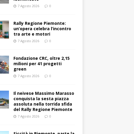
7 Agosto 2026
0
Rally Regione Piemonte:
un’opera celebra l’incontro
tra arte e motori
7 Agosto 2026
0
Fondazione CRC, oltre 2,15
milioni per 41 progetti
green
7 Agosto 2026
0
Il neivese Massimo Marasso
conquista la sesta piazza
assoluta nella torrida sfida
del Rally Regione Piemonte
7 Agosto 2026
0
Siccità in Piemonte, parte la