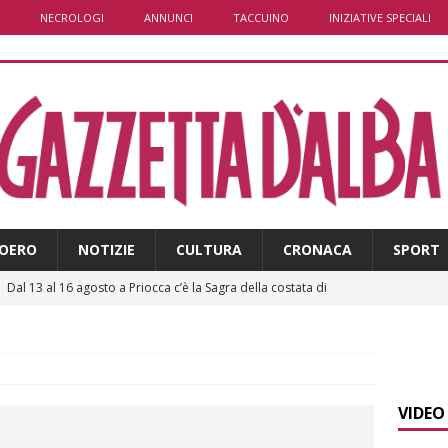
NECROLOGI
ANNUNCI
TACCUINO
INIZIATIVE SPECIALI
OERO
NOTIZIE
CULTURA
CRONACA
SPORT
]
Dal 13 al 16 agosto a Priocca c’è la Sagra della costata di
PIANO
]
Controlli straordinari ad Asti: oltre 150 persone identificate
VIDEO
]
Fondazione CRC, oltre 2,15 milioni per 41 progetti green