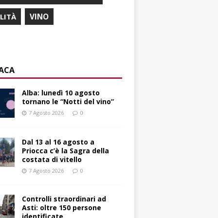
ILITÀ
VINO
ACA
Alba: lunedì 10 agosto
tornano le “Notti del vino”
7 Agosto 2026
0
Dal 13 al 16 agosto a
Priocca c’è la Sagra della
costata di vitello
7 Agosto 2026
0
Controlli straordinari ad
Asti: oltre 150 persone
identificate