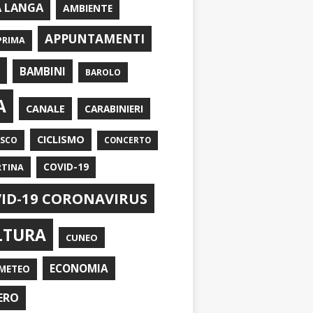
A LANGA
AMBIENTE
APPUNTAMENTI
PRIMA
I
BAMBINI
BAROLO
A
CANALE
CARABINIERI
CICLISMO
ASCO
CONCERTO
RTINA
COVID-19
ID-19 CORONAVIRUS
LTURA
CUNEO
ECONOMIA
METEO
ERO