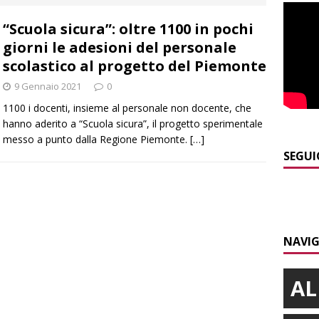
“Scuola sicura”: oltre 1100 in pochi
]
Siccità in Piemonte, parte la richiesta di calamità naturale
giorni le adesioni del personale
scolastico al progetto del Piemonte
]
Bollettino meteo: un po’ di temporali nel fine settimana, ma il
9 Gennaio 2021
0
presente
ALBA
1100 i docenti, insieme al personale non docente, che
hanno aderito a “Scuola sicura”, il progetto sperimentale
]
A Belvedere Langhe la festa dell’Assunta darà spazio anche a
messo a punto dalla Regione Piemonte.
[…]
a
LANGHE
SEGUI
]
Agosto in collina, le pagine da sfogliare
ALBA
]
Alba: lunedì 10 agosto tornano le “Notti del vino”
ALBA
NAVIG
AL