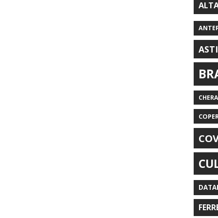
ALT
ANTE
AST
BR
CHER
COPE
COV
CU
DATA
FERR