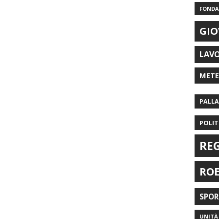
FONDAZ
GIO
LAV
MET
PALL
POLIT
RE
RO
SPO
UNITÀ 