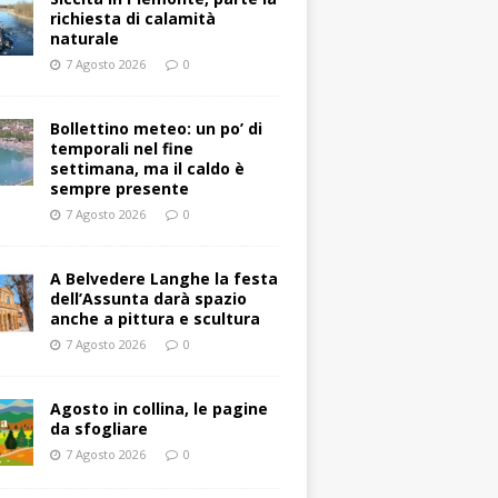
richiesta di calamità
naturale
7 Agosto 2026
0
Bollettino meteo: un po’ di
temporali nel fine
settimana, ma il caldo è
sempre presente
7 Agosto 2026
0
A Belvedere Langhe la festa
dell’Assunta darà spazio
anche a pittura e scultura
7 Agosto 2026
0
Agosto in collina, le pagine
da sfogliare
7 Agosto 2026
0