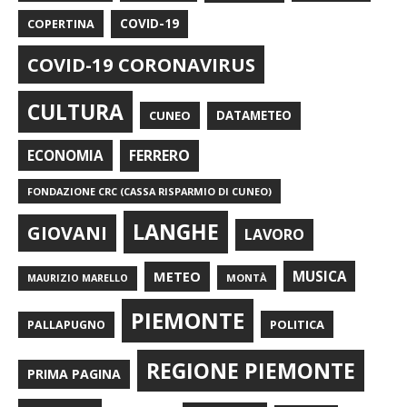
COPERTINA
COVID-19
COVID-19 CORONAVIRUS
CULTURA
CUNEO
DATAMETEO
FERRERO
ECONOMIA
FONDAZIONE CRC (CASSA RISPARMIO DI CUNEO)
LANGHE
GIOVANI
LAVORO
METEO
MUSICA
MONTÀ
MAURIZIO MARELLO
PIEMONTE
POLITICA
PALLAPUGNO
REGIONE PIEMONTE
PRIMA PAGINA