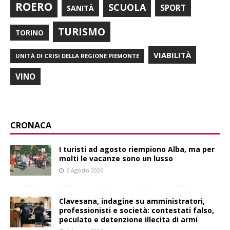
ROERO
SCUOLA
SPORT
SANITÀ
TURISMO
TORINO
VIABILITÀ
UNITÀ DI CRISI DELLA REGIONE PIEMONTE
VINO
CRONACA
I turisti ad agosto riempiono Alba, ma per
molti le vacanze sono un lusso
6 Agosto 2026
Clavesana, indagine su amministratori,
professionisti e società: contestati falso,
peculato e detenzione illecita di armi