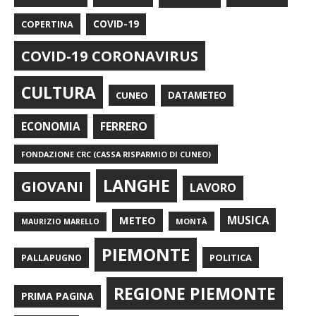
COPERTINA
COVID-19
COVID-19 CORONAVIRUS
CULTURA
CUNEO
DATAMETEO
FERRERO
ECONOMIA
FONDAZIONE CRC (CASSA RISPARMIO DI CUNEO)
LANGHE
GIOVANI
LAVORO
METEO
MUSICA
MONTÀ
MAURIZIO MARELLO
PIEMONTE
POLITICA
PALLAPUGNO
REGIONE PIEMONTE
PRIMA PAGINA