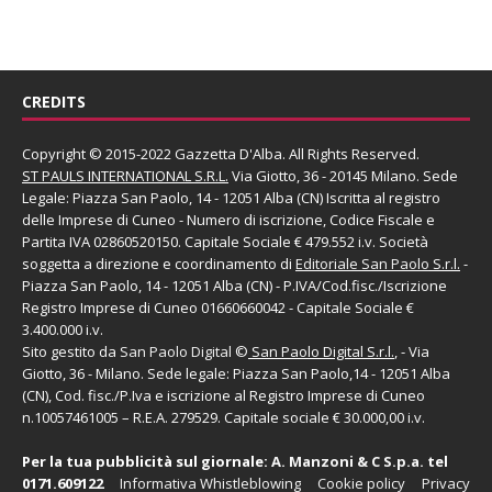
CREDITS
Copyright © 2015-2022 Gazzetta D'Alba. All Rights Reserved.
ST PAULS INTERNATIONAL S.R.L.
Via Giotto, 36 - 20145 Milano. Sede
Legale: Piazza San Paolo, 14 - 12051 Alba (CN) Iscritta al registro
delle Imprese di Cuneo - Numero di iscrizione, Codice Fiscale e
Partita IVA 02860520150. Capitale Sociale € 479.552 i.v. Società
soggetta a direzione e coordinamento di
Editoriale San Paolo
S.r.l.
-
Piazza San Paolo, 14 - 12051 Alba (CN) - P.IVA/Cod.fisc./Iscrizione
Registro Imprese di Cuneo 01660660042 - Capitale Sociale €
3.400.000 i.v.
Sito gestito da
San Paolo Digital
©
San Paolo Digital S.r.l.
, - Via
Giotto, 36 - Milano. Sede legale: Piazza San Paolo,14 - 12051 Alba
(CN), Cod. fisc./P.Iva e iscrizione al Registro Imprese di Cuneo
n.10057461005 – R.E.A. 279529. Capitale sociale € 30.000,00 i.v.
Per la tua pubblicità sul giornale:
A. Manzoni & C S.p.a.
tel
0171.609122
Informativa Whistleblowing
Cookie policy
Privacy