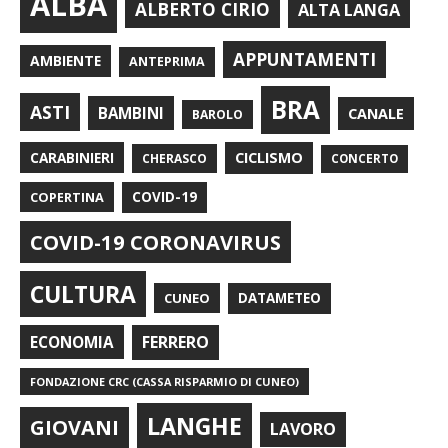
ALBA
ALBERTO CIRIO
ALTA LANGA
APPUNTAMENTI
AMBIENTE
ANTEPRIMA
BRA
ASTI
BAMBINI
CANALE
BAROLO
CARABINIERI
CICLISMO
CHERASCO
CONCERTO
COPERTINA
COVID-19
COVID-19 CORONAVIRUS
CULTURA
CUNEO
DATAMETEO
FERRERO
ECONOMIA
FONDAZIONE CRC (CASSA RISPARMIO DI CUNEO)
LANGHE
GIOVANI
LAVORO