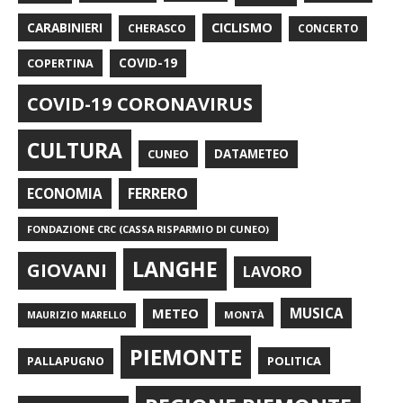
CARABINIERI
CICLISMO
CHERASCO
CONCERTO
COPERTINA
COVID-19
COVID-19 CORONAVIRUS
CULTURA
CUNEO
DATAMETEO
FERRERO
ECONOMIA
FONDAZIONE CRC (CASSA RISPARMIO DI CUNEO)
LANGHE
GIOVANI
LAVORO
METEO
MUSICA
MONTÀ
MAURIZIO MARELLO
PIEMONTE
POLITICA
PALLAPUGNO