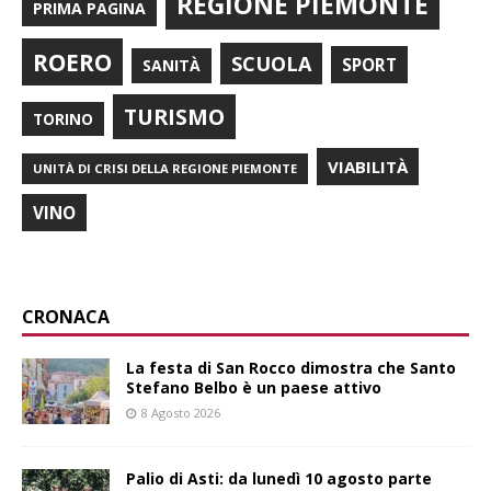
REGIONE PIEMONTE
PRIMA PAGINA
ROERO
SCUOLA
SPORT
SANITÀ
TURISMO
TORINO
VIABILITÀ
UNITÀ DI CRISI DELLA REGIONE PIEMONTE
VINO
CRONACA
La festa di San Rocco dimostra che Santo
Stefano Belbo è un paese attivo
8 Agosto 2026
Palio di Asti: da lunedì 10 agosto parte