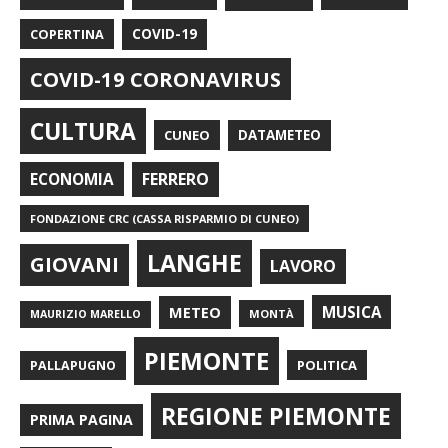
COPERTINA
COVID-19
COVID-19 CORONAVIRUS
CULTURA
CUNEO
DATAMETEO
FERRERO
ECONOMIA
FONDAZIONE CRC (CASSA RISPARMIO DI CUNEO)
LANGHE
GIOVANI
LAVORO
METEO
MUSICA
MONTÀ
MAURIZIO MARELLO
PIEMONTE
POLITICA
PALLAPUGNO
REGIONE PIEMONTE
PRIMA PAGINA