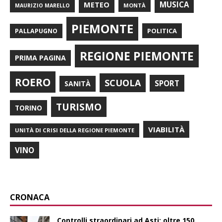
METEO
MUSICA
MONTÀ
MAURIZIO MARELLO
PIEMONTE
POLITICA
PALLAPUGNO
REGIONE PIEMONTE
PRIMA PAGINA
ROERO
SCUOLA
SPORT
SANITÀ
TURISMO
TORINO
VIABILITÀ
UNITÀ DI CRISI DELLA REGIONE PIEMONTE
VINO
CRONACA
Controlli straordinari ad Asti: oltre 150