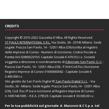
CREDITS
Copyright © 2015-2022 Gazzetta D'Alba. All Rights Reserved.
ST PAULS INTERNATIONAL S.R.L.
Via Giotto, 36 - 20145 Milano. Sede
Legale: Piazza San Paolo, 14 - 12051 Alba (CN) Iscritta al registro
delle Imprese di Cuneo - Numero di iscrizione, Codice Fiscale e
Partita IVA 02860520150. Capitale Sociale € 479.552 i.v. Società
soggetta a direzione e coordinamento di
Editoriale San Paolo
S.r.l.
-
Piazza San Paolo, 14 - 12051 Alba (CN) - P.IVA/Cod.fisc./Iscrizione
Registro Imprese di Cuneo 01660660042 - Capitale Sociale €
3.400.000 i.v.
Sito gestito da
San Paolo Digital
©
San Paolo Digital S.r.l.
, - Via
Giotto, 36 - Milano. Sede legale: Piazza San Paolo,14 - 12051 Alba
(CN), Cod. fisc./P.Iva e iscrizione al Registro Imprese di Cuneo
n.10057461005 – R.E.A. 279529. Capitale sociale € 30.000,00 i.v.
Per la tua pubblicità sul giornale:
A. Manzoni & C S.p.a.
tel