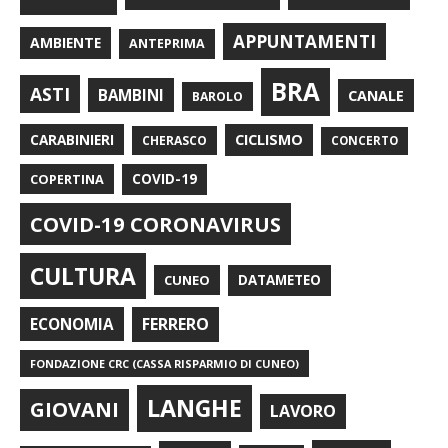
APPUNTAMENTI
AMBIENTE
ANTEPRIMA
BRA
ASTI
BAMBINI
CANALE
BAROLO
CARABINIERI
CICLISMO
CHERASCO
CONCERTO
COPERTINA
COVID-19
COVID-19 CORONAVIRUS
CULTURA
CUNEO
DATAMETEO
FERRERO
ECONOMIA
FONDAZIONE CRC (CASSA RISPARMIO DI CUNEO)
LANGHE
GIOVANI
LAVORO