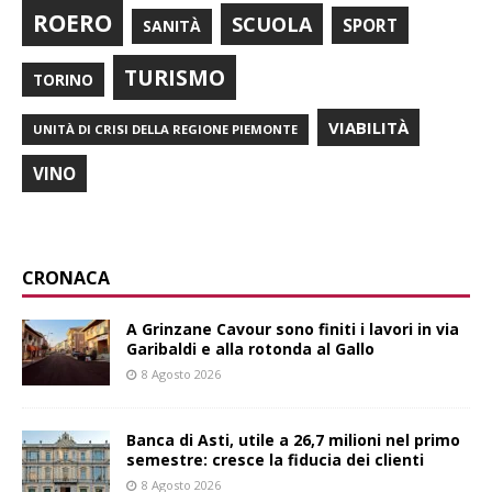
ROERO
SCUOLA
SPORT
SANITÀ
TURISMO
TORINO
VIABILITÀ
UNITÀ DI CRISI DELLA REGIONE PIEMONTE
VINO
CRONACA
A Grinzane Cavour sono finiti i lavori in via
Garibaldi e alla rotonda al Gallo
8 Agosto 2026
Banca di Asti, utile a 26,7 milioni nel primo
semestre: cresce la fiducia dei clienti
8 Agosto 2026