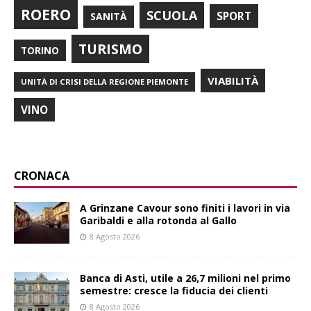
ROERO
SCUOLA
SPORT
SANITÀ
TURISMO
TORINO
VIABILITÀ
UNITÀ DI CRISI DELLA REGIONE PIEMONTE
VINO
CRONACA
A Grinzane Cavour sono finiti i lavori in via
Garibaldi e alla rotonda al Gallo
8 Agosto 2026
Banca di Asti, utile a 26,7 milioni nel primo
semestre: cresce la fiducia dei clienti
8 Agosto 2026