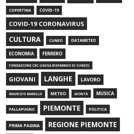
COPERTINA
COVID-19
COVID-19 CORONAVIRUS
CULTURA
CUNEO
DATAMETEO
FERRERO
ECONOMIA
FONDAZIONE CRC (CASSA RISPARMIO DI CUNEO)
LANGHE
GIOVANI
LAVORO
METEO
MUSICA
MONTÀ
MAURIZIO MARELLO
PIEMONTE
POLITICA
PALLAPUGNO
REGIONE PIEMONTE
PRIMA PAGINA