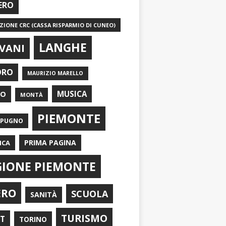
ERO
IONE CRC (CASSA RISPARMIO DI CUNEO)
LANGHE
VANI
ORO
MAURIZIO MARELLO
EO
MUSICA
MONTÀ
PIEMONTE
APUGNO
PRIMA PAGINA
ICA
GIONE PIEMONTE
ERO
SCUOLA
SANITÀ
TURISMO
RT
TORINO