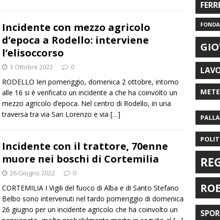
FERR
FONDAZ
Incidente con mezzo agricolo
d’epoca a Rodello: interviene
GIO
l’elisoccorso
3 Ottobre 2022
0
LAV
RODELLO Ieri pomeriggio, domenica 2 ottobre, intorno
MET
alle 16 si è verificato un incidente a che ha coinvolto un
mezzo agricolo d’epoca. Nel centro di Rodello, in una
traversa tra via San Lorenzo e via
[…]
PALL
POLIT
Incidente con il trattore, 70enne
muore nei boschi di Cortemilia
RE
26 Giugno 2022
0
RO
CORTEMILIA I Vigili del fuoco di Alba e di Santo Stefano
Belbo sono intervenuti nel tardo pomeriggio di domenica
26 giugno per un incidente agricolo che ha coinvolto un
SPO