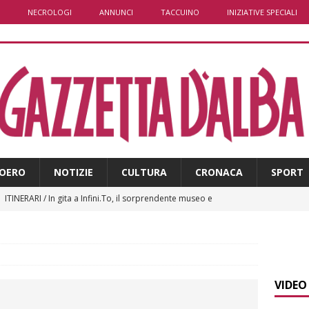
NECROLOGI
ANNUNCI
TACCUINO
INIZIATIVE SPECIALI
OERO
NOTIZIE
CULTURA
CRONACA
SPORT
]
ITINERARI / In gita a Infini.To, il sorprendente museo e
collina di Pino torinese
ALBA
]
Incendio a Valdieri, trasferiti per precauzione gli scout
BA
VIDEO
]
Palio di Asti, Andrea Calamassi confermato mossiere per