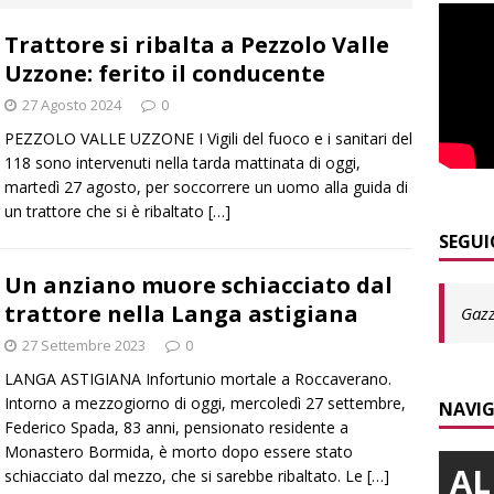
ALTRE NOTIZIE
Trattore si ribalta a Pezzolo Valle
]
Nidi comunali: coinvolti 77 Comuni piemontesi, dalla Regione
Uzzone: ferito il conducente
o per ampliare gli orari dei servizi a parità di tariffa
BRA
27 Agosto 2024
0
]
Siccità in Piemonte, Confagricoltura stima danni per 2 miliardi
PEZZOLO VALLE UZZONE I Vigili del fuoco e i sanitari del
E
118 sono intervenuti nella tarda mattinata di oggi,
martedì 27 agosto, per soccorrere un uomo alla guida di
]
Sanità Piemonte, Gribaudo: «I cittadini pagano l’inefficienza»
un trattore che si è ribaltato
[…]
E
SEGUI
]
Serie D, il Bra nel Girone A: definito il cammino dei giallorossi
Un anziano muore schiacciato dal
trattore nella Langa astigiana
Gazz
27 Settembre 2023
0
]
Dimissioni in Consiglio comunale ad Alba, Galeasso lascia:
LANGA ASTIGIANA Infortunio mortale a Roccaverano.
 d’interessi»
ALBA
Intorno a mezzogiorno di oggi, mercoledì 27 settembre,
NAVIG
Federico Spada, 83 anni, pensionato residente a
Monastero Bormida, è morto dopo essere stato
AL
schiacciato dal mezzo, che si sarebbe ribaltato. Le
[…]