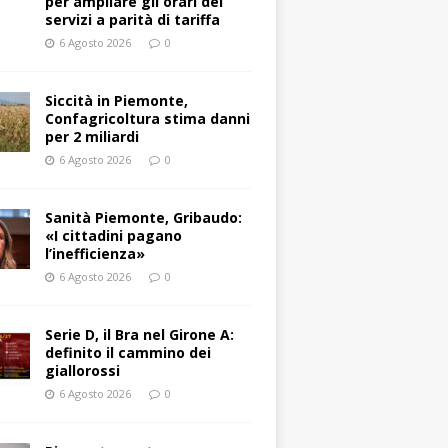
per ampliare gli orari dei
servizi a parità di tariffa
6 Agosto 2026
0
Siccità in Piemonte,
Confagricoltura stima danni
per 2 miliardi
6 Agosto 2026
0
Sanità Piemonte, Gribaudo:
«I cittadini pagano
l’inefficienza»
6 Agosto 2026
0
Serie D, il Bra nel Girone A:
definito il cammino dei
giallorossi
6 Agosto 2026
0