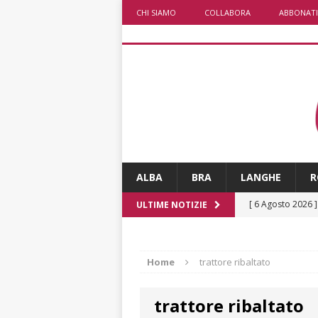
CHI SIAMO
COLLABORA
ABBONATI
ALBA
BRA
LANGHE
R
[ 6 Agosto 2026 
ULTIME NOTIZIE
planetario sulla 
[ 6 Agosto 2026 
Home
trattore ribaltato
dell’Alba 7
AL
trattore ribaltato
[ 6 Agosto 2026 