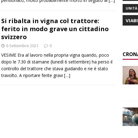
pensionato, molto probabilmente morto in seguito al
[…]
UNITÀ 
Si ribalta in vigna col trattore:
VIAB
ferito in modo grave un cittadino
svizzero
6 Settembre 2021
0
CRON
VESIME Era al lavoro nella propria vigna quando, poco
dopo le 7.30 di stamane (lunedì 6 settembre) ha perso il
controllo del trattore che stava guidando e ne è stato
travolto. A riportare ferite gravi
[…]