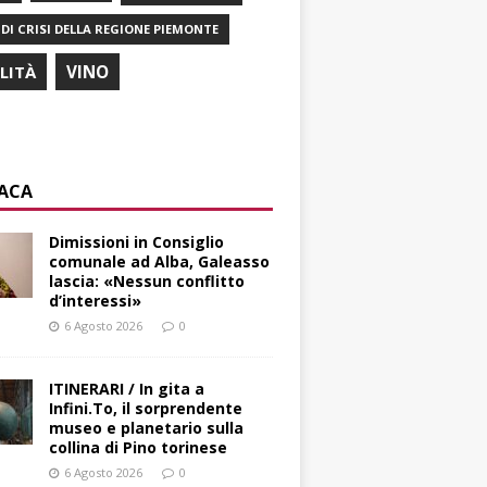
DI CRISI DELLA REGIONE PIEMONTE
ILITÀ
VINO
ACA
Dimissioni in Consiglio
comunale ad Alba, Galeasso
lascia: «Nessun conflitto
d’interessi»
6 Agosto 2026
0
ITINERARI / In gita a
Infini.To, il sorprendente
museo e planetario sulla
collina di Pino torinese
6 Agosto 2026
0