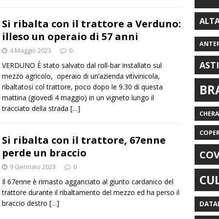
ALT
Si ribalta con il trattore a Verduno:
illeso un operaio di 57 anni
ANTE
4 Maggio 2023
0
AST
VERDUNO È stato salvato dal roll-bar installato sul
mezzo agricolo, operaio di un’azienda vitivinicola,
BR
ribaltatosi col trattore, poco dopo le 9.30 di questa
mattina (giovedì 4 maggio) in un vigneto lungo il
tracciato della strada
[…]
CHER
COPE
Si ribalta con il trattore, 67enne
perde un braccio
COV
9 Gennaio 2023
0
CU
Il 67enne è rimasto agganciato al giunto cardanico del
trattore durante il ribaltamento del mezzo ed ha perso il
braccio destro
[…]
DATA