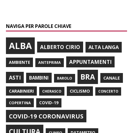
NAVIGA PER PAROLE CHIAVE
ALBA
ALBERTO CIRIO
ALTA LANGA
APPUNTAMENTI
AMBIENTE
ANTEPRIMA
BRA
ASTI
BAMBINI
CANALE
BAROLO
CARABINIERI
CICLISMO
CHERASCO
CONCERTO
COPERTINA
COVID-19
COVID-19 CORONAVIRUS
CULTURA
CUNEO
DATAMETEO