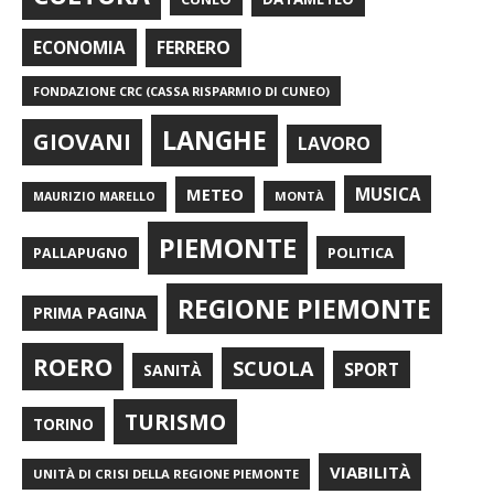
FERRERO
ECONOMIA
FONDAZIONE CRC (CASSA RISPARMIO DI CUNEO)
LANGHE
GIOVANI
LAVORO
METEO
MUSICA
MONTÀ
MAURIZIO MARELLO
PIEMONTE
POLITICA
PALLAPUGNO
REGIONE PIEMONTE
PRIMA PAGINA
ROERO
SCUOLA
SPORT
SANITÀ
TURISMO
TORINO
VIABILITÀ
UNITÀ DI CRISI DELLA REGIONE PIEMONTE