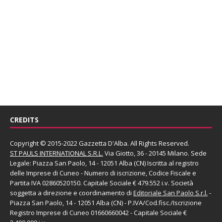
CREDITS
Copyright © 2015-2022 Gazzetta D'Alba. All Rights Reserved.
ST PAULS INTERNATIONAL S.R.L.
Via Giotto, 36 - 20145 Milano. Sede
Legale: Piazza San Paolo, 14 - 12051 Alba (CN) Iscritta al registro
delle Imprese di Cuneo - Numero di iscrizione, Codice Fiscale e
Partita IVA 02860520150. Capitale Sociale € 479.552 i.v. Società
soggetta a direzione e coordinamento di
Editoriale San Paolo
S.r.l.
-
Piazza San Paolo, 14 - 12051 Alba (CN) - P.IVA/Cod.fisc./Iscrizione
Registro Imprese di Cuneo 01660660042 - Capitale Sociale €