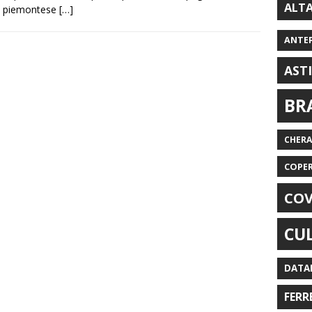
ALT
piemontese
[…]
ANTE
AST
BR
CHER
COPE
COV
CU
DATA
FERR