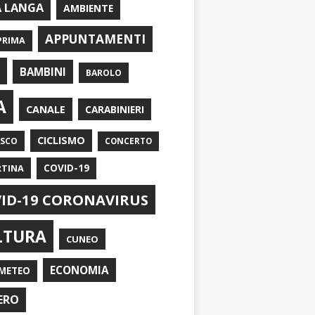
A LANGA
AMBIENTE
APPUNTAMENTI
PRIMA
I
BAMBINI
BAROLO
A
CANALE
CARABINIERI
CICLISMO
ASCO
CONCERTO
RTINA
COVID-19
ID-19 CORONAVIRUS
LTURA
CUNEO
ECONOMIA
METEO
ERO