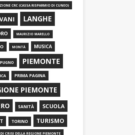
IONE CRC (CASSA RISPARMIO DI CUNEO)
LANGHE
VANI
ORO
MAURIZIO MARELLO
EO
MUSICA
MONTÀ
PIEMONTE
APUGNO
PRIMA PAGINA
ICA
GIONE PIEMONTE
ERO
SCUOLA
SANITÀ
TURISMO
RT
TORINO
DI CRISI DELLA REGIONE PIEMONTE