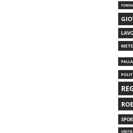
FONDAZ
GIO
LAV
MET
PALL
POLIT
RE
RO
SPO
UNITÀ 