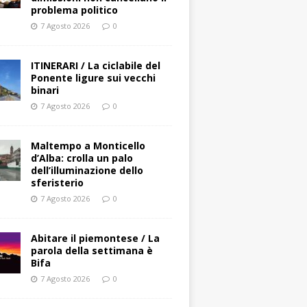
problema politico
7 Agosto 2026
0
ITINERARI / La ciclabile del
Ponente ligure sui vecchi
binari
7 Agosto 2026
0
Maltempo a Monticello
d’Alba: crolla un palo
dell’illuminazione dello
sferisterio
7 Agosto 2026
0
Abitare il piemontese / La
parola della settimana è
Bifa
7 Agosto 2026
0