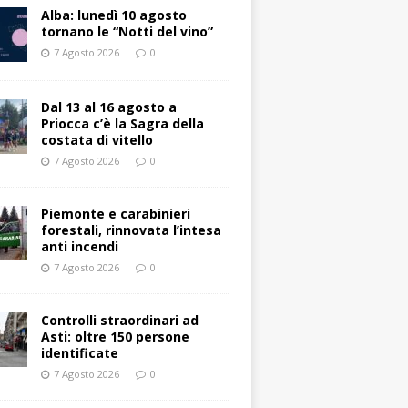
Alba: lunedì 10 agosto
tornano le “Notti del vino”
7 Agosto 2026
0
Dal 13 al 16 agosto a
Priocca c’è la Sagra della
costata di vitello
7 Agosto 2026
0
Piemonte e carabinieri
forestali, rinnovata l’intesa
anti incendi
7 Agosto 2026
0
Controlli straordinari ad
Asti: oltre 150 persone
identificate
7 Agosto 2026
0