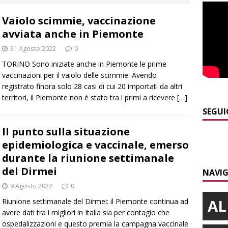
Vaiolo scimmie, vaccinazione
]
Caso Galeasso in Comune ad Alba, per la Lega le dimissioni
avviata anche in Piemonte
l problema politico
ALBA
31 Agosto 2022
0
TORINO Sono iniziate anche in Piemonte le prime
]
ITINERARI / La ciclabile del Ponente ligure sui vecchi binari
vaccinazioni per il vaiolo delle scimmie. Avendo
registrato finora solo 28 casi di cui 20 importati da altri
territori, il Piemonte non è stato tra i primi a ricevere
[…]
]
Maltempo a Monticello d’Alba: crolla un palo dell’illuminazione
SEGUI
PRIMO PIANO
Il punto sulla situazione
epidemiologica e vaccinale, emerso
durante la riunione settimanale
del Dirmei
NAVIG
9 Agosto 2022
0
AL
Riunione settimanale del Dirmei: il Piemonte continua ad
avere dati tra i migliori in Italia sia per contagio che
ospedalizzazioni e questo premia la campagna vaccinale