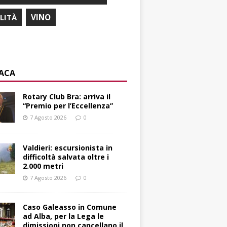
ILITÀ
VINO
ACA
Rotary Club Bra: arriva il
“Premio per l’Eccellenza”
7 Agosto 2026
0
Valdieri: escursionista in
difficoltà salvata oltre i
2.000 metri
7 Agosto 2026
0
Caso Galeasso in Comune
ad Alba, per la Lega le
dimissioni non cancellano il