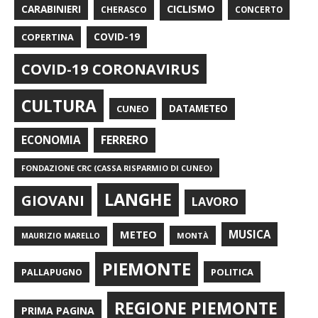
CARABINIERI
CICLISMO
CHERASCO
CONCERTO
COPERTINA
COVID-19
COVID-19 CORONAVIRUS
CULTURA
CUNEO
DATAMETEO
FERRERO
ECONOMIA
FONDAZIONE CRC (CASSA RISPARMIO DI CUNEO)
LANGHE
GIOVANI
LAVORO
METEO
MUSICA
MONTÀ
MAURIZIO MARELLO
PIEMONTE
POLITICA
PALLAPUGNO
REGIONE PIEMONTE
PRIMA PAGINA