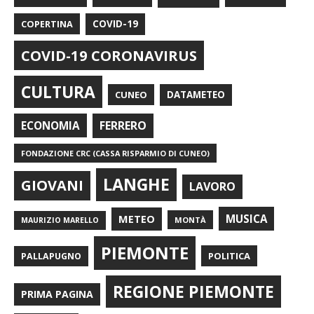
COPERTINA
COVID-19
COVID-19 CORONAVIRUS
CULTURA
CUNEO
DATAMETEO
FERRERO
ECONOMIA
FONDAZIONE CRC (CASSA RISPARMIO DI CUNEO)
LANGHE
GIOVANI
LAVORO
METEO
MUSICA
MONTÀ
MAURIZIO MARELLO
PIEMONTE
POLITICA
PALLAPUGNO
REGIONE PIEMONTE
PRIMA PAGINA