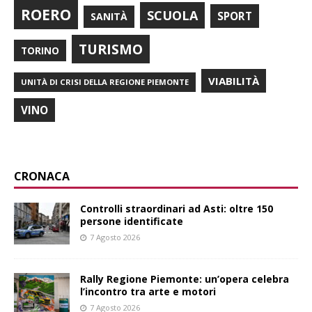
ROERO
SCUOLA
SPORT
SANITÀ
TURISMO
TORINO
VIABILITÀ
UNITÀ DI CRISI DELLA REGIONE PIEMONTE
VINO
CRONACA
Controlli straordinari ad Asti: oltre 150
persone identificate
7 Agosto 2026
Rally Regione Piemonte: un’opera celebra
l’incontro tra arte e motori
7 Agosto 2026