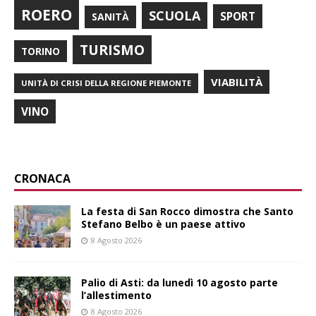
ROERO
SCUOLA
SPORT
SANITÀ
TURISMO
TORINO
VIABILITÀ
UNITÀ DI CRISI DELLA REGIONE PIEMONTE
VINO
CRONACA
La festa di San Rocco dimostra che Santo
Stefano Belbo è un paese attivo
8 Agosto 2026
Palio di Asti: da lunedì 10 agosto parte
l’allestimento
8 Agosto 2026