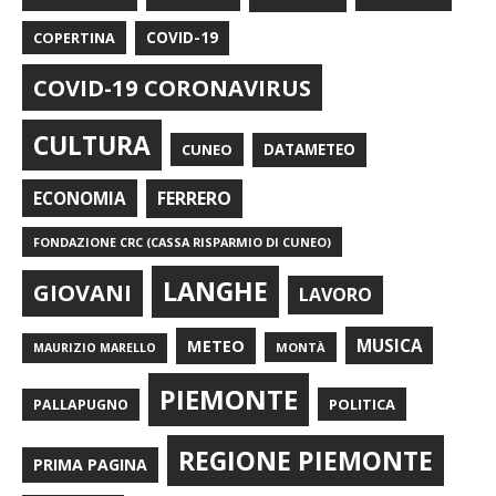
COPERTINA
COVID-19
COVID-19 CORONAVIRUS
CULTURA
CUNEO
DATAMETEO
FERRERO
ECONOMIA
FONDAZIONE CRC (CASSA RISPARMIO DI CUNEO)
LANGHE
GIOVANI
LAVORO
METEO
MUSICA
MONTÀ
MAURIZIO MARELLO
PIEMONTE
POLITICA
PALLAPUGNO
REGIONE PIEMONTE
PRIMA PAGINA