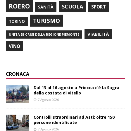
ROERO
SCUOLA
SPORT
SANITÀ
TURISMO
TORINO
VIABILITÀ
UNITÀ DI CRISI DELLA REGIONE PIEMONTE
VINO
CRONACA
Dal 13 al 16 agosto a Priocca c’è la Sagra
della costata di vitello
7 Agosto 2026
Controlli straordinari ad Asti: oltre 150
persone identificate
7 Agosto 2026