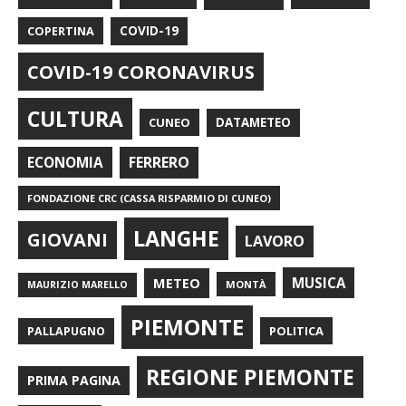
COPERTINA
COVID-19
COVID-19 CORONAVIRUS
CULTURA
CUNEO
DATAMETEO
FERRERO
ECONOMIA
FONDAZIONE CRC (CASSA RISPARMIO DI CUNEO)
LANGHE
GIOVANI
LAVORO
METEO
MUSICA
MONTÀ
MAURIZIO MARELLO
PIEMONTE
POLITICA
PALLAPUGNO
REGIONE PIEMONTE
PRIMA PAGINA