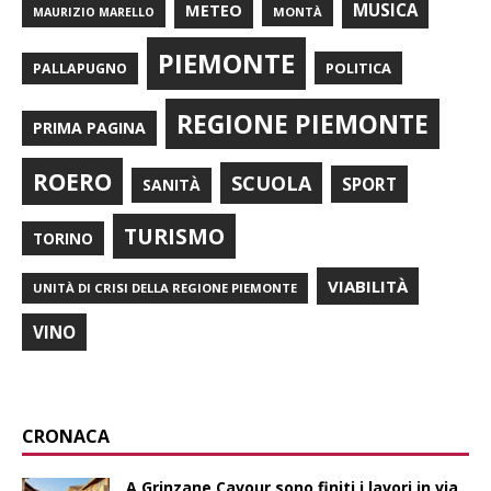
METEO
MUSICA
MONTÀ
MAURIZIO MARELLO
PIEMONTE
POLITICA
PALLAPUGNO
REGIONE PIEMONTE
PRIMA PAGINA
ROERO
SCUOLA
SPORT
SANITÀ
TURISMO
TORINO
VIABILITÀ
UNITÀ DI CRISI DELLA REGIONE PIEMONTE
VINO
CRONACA
A Grinzane Cavour sono finiti i lavori in via