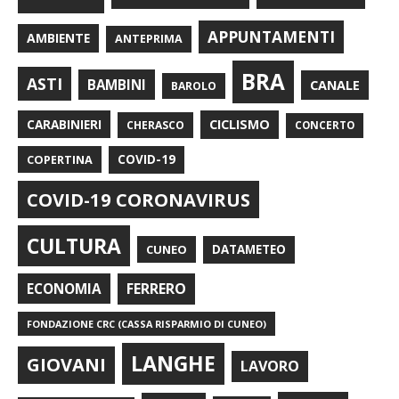
APPUNTAMENTI
AMBIENTE
ANTEPRIMA
BRA
ASTI
BAMBINI
CANALE
BAROLO
CARABINIERI
CICLISMO
CHERASCO
CONCERTO
COPERTINA
COVID-19
COVID-19 CORONAVIRUS
CULTURA
CUNEO
DATAMETEO
FERRERO
ECONOMIA
FONDAZIONE CRC (CASSA RISPARMIO DI CUNEO)
LANGHE
GIOVANI
LAVORO