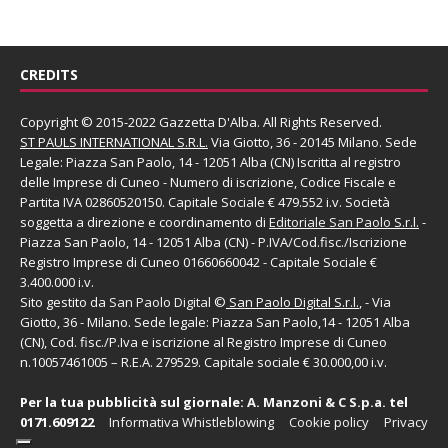
CREDITS
Copyright © 2015-2022 Gazzetta D'Alba. All Rights Reserved.
ST PAULS INTERNATIONAL S.R.L.
Via Giotto, 36 - 20145 Milano. Sede
Legale: Piazza San Paolo, 14 - 12051 Alba (CN) Iscritta al registro
delle Imprese di Cuneo - Numero di iscrizione, Codice Fiscale e
Partita IVA 02860520150. Capitale Sociale € 479.552 i.v. Società
soggetta a direzione e coordinamento di
Editoriale San Paolo
S.r.l.
-
Piazza San Paolo, 14 - 12051 Alba (CN) - P.IVA/Cod.fisc./Iscrizione
Registro Imprese di Cuneo 01660660042 - Capitale Sociale €
3.400.000 i.v.
Sito gestito da
San Paolo Digital
©
San Paolo Digital S.r.l.
, - Via
Giotto, 36 - Milano. Sede legale: Piazza San Paolo,14 - 12051 Alba
(CN), Cod. fisc./P.Iva e iscrizione al Registro Imprese di Cuneo
n.10057461005 – R.E.A. 279529. Capitale sociale € 30.000,00 i.v.
Per la tua pubblicità sul giornale:
A. Manzoni & C S.p.a.
tel
0171.609122
Informativa Whistleblowing
Cookie policy
Privacy