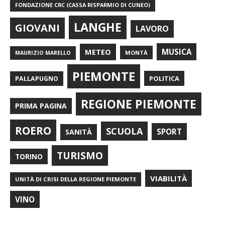
FONDAZIONE CRC (CASSA RISPARMIO DI CUNEO)
LANGHE
GIOVANI
LAVORO
METEO
MUSICA
MONTÀ
MAURIZIO MARELLO
PIEMONTE
POLITICA
PALLAPUGNO
REGIONE PIEMONTE
PRIMA PAGINA
ROERO
SCUOLA
SPORT
SANITÀ
TURISMO
TORINO
VIABILITÀ
UNITÀ DI CRISI DELLA REGIONE PIEMONTE
VINO