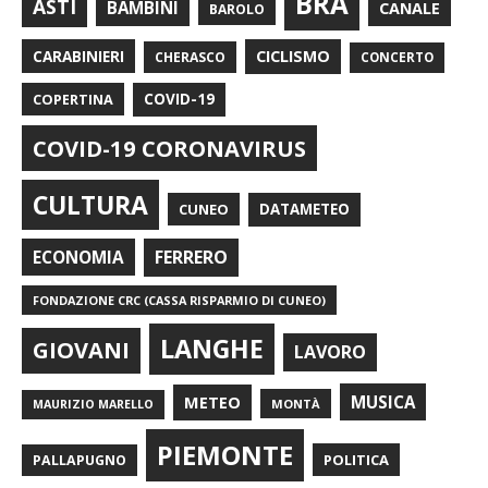
BRA
ASTI
BAMBINI
CANALE
BAROLO
CARABINIERI
CICLISMO
CHERASCO
CONCERTO
COPERTINA
COVID-19
COVID-19 CORONAVIRUS
CULTURA
CUNEO
DATAMETEO
FERRERO
ECONOMIA
FONDAZIONE CRC (CASSA RISPARMIO DI CUNEO)
LANGHE
GIOVANI
LAVORO
METEO
MUSICA
MONTÀ
MAURIZIO MARELLO
PIEMONTE
POLITICA
PALLAPUGNO