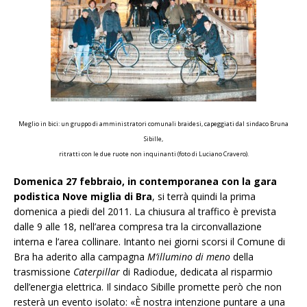
Meglio in bici: un gruppo di amministratori comunali braidesi, capeggiati dal sindaco Bruna
Sibille,
ritratti con le due ruote non inquinanti (foto di Luciano Cravero).
Domenica 27 febbraio, in contemporanea con la gara
podistica Nove miglia di Bra
, si terrà quindi la prima
domenica a piedi del 2011. La chiusura al traffico è prevista
dalle 9 alle 18, nell’area compresa tra la circonvallazione
interna e l’area collinare. Intanto nei giorni scorsi il Comune di
Bra ha aderito alla campagna
M’illumino di meno
della
trasmissione
Caterpillar
di Radiodue, dedicata al risparmio
dell’energia elettrica. Il sindaco Sibille promette però che non
resterà un evento isolato: «È nostra intenzione puntare a una