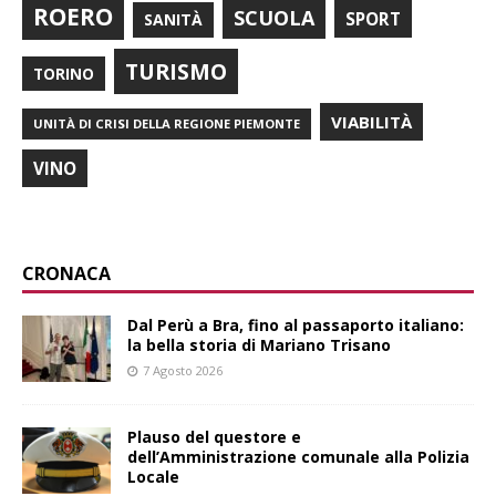
ROERO
SCUOLA
SPORT
SANITÀ
TURISMO
TORINO
VIABILITÀ
UNITÀ DI CRISI DELLA REGIONE PIEMONTE
VINO
CRONACA
​Dal Perù a Bra, fino al passaporto italiano:
la bella storia di Mariano Trisano
7 Agosto 2026
Plauso del questore e
dell’Amministrazione comunale alla Polizia
Locale