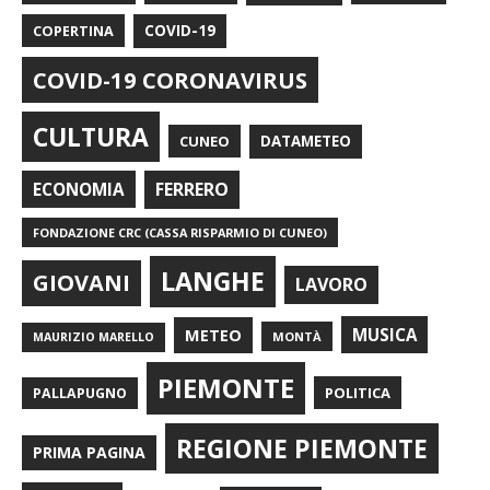
COPERTINA
COVID-19
COVID-19 CORONAVIRUS
CULTURA
CUNEO
DATAMETEO
FERRERO
ECONOMIA
FONDAZIONE CRC (CASSA RISPARMIO DI CUNEO)
LANGHE
GIOVANI
LAVORO
METEO
MUSICA
MONTÀ
MAURIZIO MARELLO
PIEMONTE
POLITICA
PALLAPUGNO
REGIONE PIEMONTE
PRIMA PAGINA