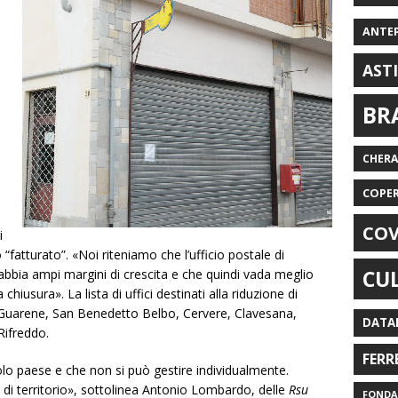
ANTE
AST
BR
CHER
COPE
COV
i
 “fatturato”. «Noi riteniamo che l’ufficio postale di
CU
 «abbia ampi margini di crescita e che quindi vada meglio
chiusura». La lista di uffici destinati alla riduzione di
uarene, San Benedetto Belbo, Cervere, Clavesana,
DATA
Rifreddo.
FERR
lo paese e che non si può gestire individualmente.
di territorio», sottolinea Antonio Lombardo, delle
Rsu
FONDAZ