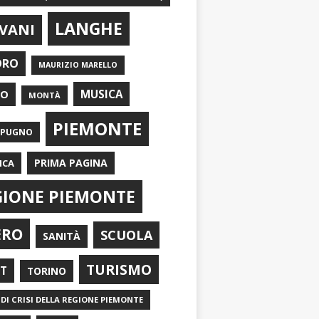
LANGHE
VANI
ORO
MAURIZIO MARELLO
EO
MUSICA
MONTÀ
PIEMONTE
APUGNO
PRIMA PAGINA
ICA
GIONE PIEMONTE
ERO
SCUOLA
SANITÀ
TURISMO
RT
TORINO
DI CRISI DELLA REGIONE PIEMONTE