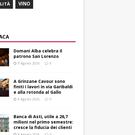
ILITÀ
VINO
ACA
Domani Alba celebra il
patrono San Lorenzo
9 Agosto 2026
0
A Grinzane Cavour sono
finiti i lavori in via Garibaldi
e alla rotonda al Gallo
8 Agosto 2026
0
Banca di Asti, utile a 26,7
milioni nel primo semestre:
cresce la fiducia dei clienti
8 Agosto 2026
0