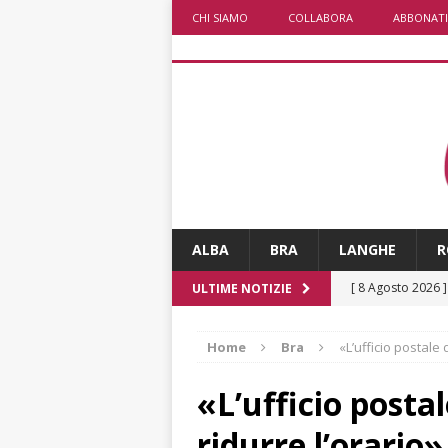
CHI SIAMO
COLLABORA
ABBONATI
ALBA
BRA
LANGHE
R
[ 8 Agosto 2026 
ULTIME NOTIZIE
rotonda al Gallo
Home
Bra
«L’ufficio postale
[ 8 Agosto 2026 
fiducia dei client
«L’ufficio posta
[ 8 Agosto 2026 
ridurre l’orario»