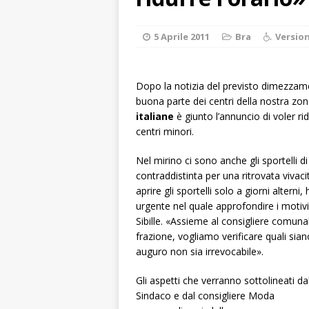
rotatoria
ALB
[ 8 Agosto 2026 
5 Aprile 2011
Bra
Version
LANGHE
[ 8 Agosto 2026 
Dopo la notizia del previsto dimezzamen
buona parte dei centri della nostra zo
degrado
CRO
italiane
è giunto l’annuncio di voler rid
[ 8 Agosto 2026 
centri minori.
paese attivo
L
Nel mirino ci sono anche gli sportelli di
[ 8 Agosto 2026 
contraddistinta per una ritrovata viva
aprire gli sportelli solo a giorni altern
NOTIZIE
urgente nel quale approfondire i motivi
[ 9 Agosto 2026 
Sibille. «Assieme al consigliere comun
frazione, vogliamo verificare quali sia
auguro non sia irrevocabile».
Gli aspetti che verranno sottolineati da
Sindaco e dal consigliere Moda