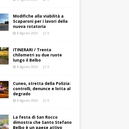
Modifiche alla viabilità a
Scaparoni per i lavori della
nuova rotatoria
8 Agosto 2026
0
ITINERARI / Trenta
chilometri su due ruote
lungo il Belbo
8 Agosto 2026
0
Cuneo, stretta della Polizia:
controlli, denunce e lotta al
degrado
8 Agosto 2026
0
La festa di San Rocco
dimostra che Santo Stefano
Belbo è un paese attivo