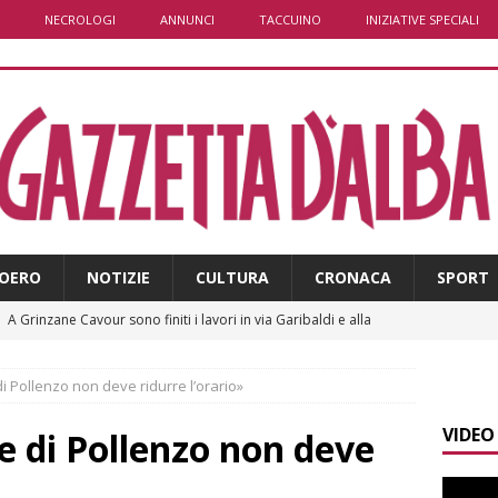
NECROLOGI
ANNUNCI
TACCUINO
INIZIATIVE SPECIALI
OERO
NOTIZIE
CULTURA
CRONACA
SPORT
]
A Grinzane Cavour sono finiti i lavori in via Garibaldi e alla
ALBA
 di Pollenzo non deve ridurre l’orario»
]
Banca di Asti, utile a 26,7 milioni nel primo semestre: cresce la
VIDEO
i
ALTRE NOTIZIE
le di Pollenzo non deve
]
Modifiche alla viabilità a Scaparoni per i lavori della nuova