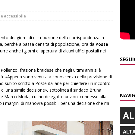
A
]
ITINERARI / Trenta chilometri su due ruote lungo il Belbo
e accessibile
]
Cuneo, stretta della Polizia: controlli, denunce e lotta al
to dei giorni di distribuzione della corrispondenza in
na, perché a bassa densità di popolazione, ora da
NACA
Poste
urre anche i giorni di apertura di alcuni uffici postali nei
]
La festa di San Rocco dimostra che Santo Stefano Belbo è un
SEGUI
ANGHE
 Pollenzo, frazione braidese che negli ultimi anni si è
]
Palio di Asti: da lunedì 10 agosto parte l’allestimento
ALTRE
cità. «Appena sono venuta a conoscenza della previsione di
i, ho subito scritto a Poste italiane per chiedere un incontro
 di una simile decisione», sottolinea il sindaco Bruna
NAVIG
]
Domani Alba celebra il patrono San Lorenzo
ALBA
ale Marco Moda, cui ho delegato funzioni connesse alla
no i margini di manovra possibili per una decisione che mi
AL
l
ALT