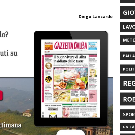
GIO
Diego Lanzardo
LAV
MET
PALL
POLIT
RE
RO
SPO
UNITÀ 