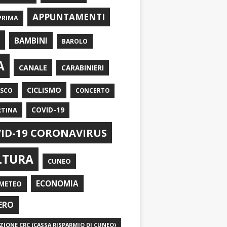
APPUNTAMENTI
PRIMA
I
BAMBINI
BAROLO
A
CANALE
CARABINIERI
CICLISMO
ASCO
CONCERTO
RTINA
COVID-19
ID-19 CORONAVIRUS
LTURA
CUNEO
ECONOMIA
METEO
ERO
IONE CRC (CASSA RISPARMIO DI CUNEO)