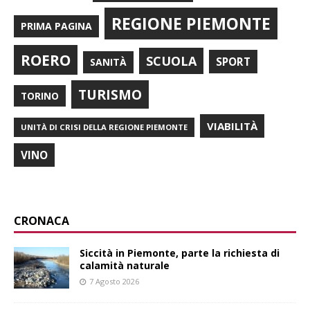
REGIONE PIEMONTE
PRIMA PAGINA
ROERO
SCUOLA
SPORT
SANITÀ
TURISMO
TORINO
VIABILITÀ
UNITÀ DI CRISI DELLA REGIONE PIEMONTE
VINO
CRONACA
Siccità in Piemonte, parte la richiesta di
calamità naturale
7 Agosto 2026