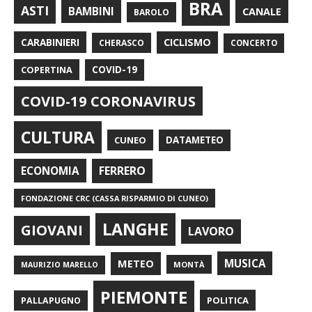
BRA
ASTI
BAMBINI
CANALE
BAROLO
CARABINIERI
CICLISMO
CHERASCO
CONCERTO
COPERTINA
COVID-19
COVID-19 CORONAVIRUS
CULTURA
CUNEO
DATAMETEO
FERRERO
ECONOMIA
FONDAZIONE CRC (CASSA RISPARMIO DI CUNEO)
LANGHE
GIOVANI
LAVORO
METEO
MUSICA
MONTÀ
MAURIZIO MARELLO
PIEMONTE
POLITICA
PALLAPUGNO