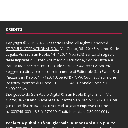
CREDITS
Copyright © 2015-2022 Gazzetta D'Alba. All Rights Reserved.
ST PAULS INTERNATIONAL S.R.L.
Via Giotto, 36 - 20145 Milano. Sede
Legale: Piazza San Paolo, 14 - 12051 Alba (CN) Iscritta al registro
delle Imprese di Cuneo - Numero di iscrizione, Codice Fiscale e
Partita IVA 02860520150. Capitale Sociale € 479.552 i.v. Società
soggetta a direzione e coordinamento di
Editoriale San Paolo
S.r.l.
-
Piazza San Paolo, 14 - 12051 Alba (CN) - P.IVA/Cod.fisc./Iscrizione
Registro Imprese di Cuneo 01660660042 - Capitale Sociale €
3.400.000 i.v.
Sito gestito da
San Paolo Digital
©
San Paolo Digital S.r.l.
, - Via
Giotto, 36 - Milano. Sede legale: Piazza San Paolo,14 - 12051 Alba
(CN), Cod. fisc./P.Iva e iscrizione al Registro Imprese di Cuneo
n.10057461005 – R.E.A. 279529. Capitale sociale € 30.000,00 i.v.
Per la tua pubblicità sul giornale:
A. Manzoni & C S.p.a.
tel