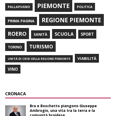
PIEMONTE
POLITICA
PALLAPUGNO
REGIONE PIEMONTE
PRIMA PAGINA
ROERO
SCUOLA
SPORT
SANITÀ
TURISMO
TORINO
VIABILITÀ
UNITÀ DI CRISI DELLA REGIONE PIEMONTE
VINO
CRONACA
Bra e Boschetto piangono Giuseppe
Ambrogio, una vita tra la terra e la
comunità braidese