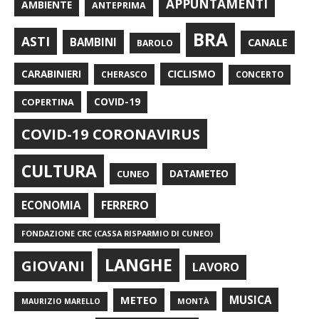
APPUNTAMENTI
AMBIENTE
ANTEPRIMA
BRA
ASTI
BAMBINI
CANALE
BAROLO
CARABINIERI
CICLISMO
CHERASCO
CONCERTO
COPERTINA
COVID-19
COVID-19 CORONAVIRUS
CULTURA
CUNEO
DATAMETEO
FERRERO
ECONOMIA
FONDAZIONE CRC (CASSA RISPARMIO DI CUNEO)
LANGHE
GIOVANI
LAVORO
METEO
MUSICA
MONTÀ
MAURIZIO MARELLO