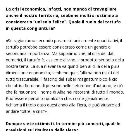
La crisi economica, infatti, non manca di travagliare
anche il nostro territorio, sebbene molti si ostinino a
considerarlo “un’isola felice”. Quale il ruolo del tartufo
in questa congiuntura?
«Se ragioniamo secondo parametri unicamente quantitativi, il
tartufo potrebbe essere considerato come un genere di
secondaria importanza. Ma sappiamo che, al di là dei dati
numerici, il tartufo è, assieme al vino, il prodotto simbolo della
nostra terra. La sua rilevanza va quindi ben al di là della pura
dimensione economica, sebbene quest’ultima non risulti del
tutto trascurabile. Il fascino del Tuber magnatum pico è ciò
che attira fiumane di persone nelle settimane d’autunno, è ciò
che fa risuonare il nome di Alba nei ristoranti di tutto il mondo.
Può essere pertanto qualcosa che, come genialmente
richiama il titolo dato quest’anno alla Fiera, ci può aiutare ad
andare “oltre la crisi”».
Dunque siete ottimisti. In termini più concreti, quali le
previsioni sul risultato della Fiera?