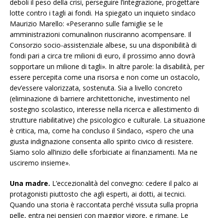
deboli il peso della crisi, perseguire l’integrazione, progettare
lotte contro i tagli ai fondi. Ha spiegato un inquieto sindaco
Maurizio Marello: «Peseranno sulle famiglie se le
amministrazioni comunalinon riusciranno acompensare. Il
Consorzio socio-assistenziale albese, su una disponibilità di
fondi pari a circa tre milioni di euro, il prossimo anno dovrà
sopportare un milione di tagli». In altre parole: la disabilità, per
essere percepita come una risorsa e non come un ostacolo,
dev’essere valorizzata, sostenuta. Sia a livello concreto
(eliminazione di barriere architettoniche, investimento nel
sostegno scolastico, interesse nella ricerca e allestimento di
strutture riabilitative) che psicologico e culturale. La situazione
è critica, ma, come ha concluso il Sindaco, «spero che una
giusta indignazione consenta allo spirito civico di resistere.
Siamo solo all’inizio delle sforbiciate ai finanziamenti. Ma ne
usciremo insieme».
Una madre.
L’eccezionalità del convegno: cedere il palco ai
protagonisti piuttosto che agli esperti, ai dotti, ai tecnici.
Quando una storia è raccontata perché vissuta sulla propria
pelle, entra nei pensieri con maggior vigore, e rimane. Le