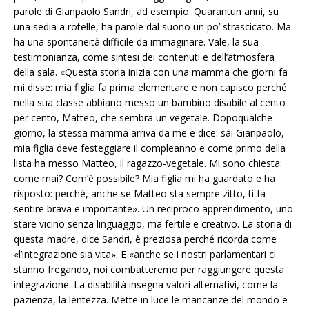
parole di Gianpaolo Sandri, ad esempio. Quarantun anni, su
una sedia a rotelle, ha parole dal suono un po’ strascicato. Ma
ha una spontaneità difficile da immaginare. Vale, la sua
testimonianza, come sintesi dei contenuti e dell’atmosfera
della sala. «Questa storia inizia con una mamma che giorni fa
mi disse: mia figlia fa prima elementare e non capisco perché
nella sua classe abbiano messo un bambino disabile al cento
per cento, Matteo, che sembra un vegetale. Dopoqualche
giorno, la stessa mamma arriva da me e dice: sai Gianpaolo,
mia figlia deve festeggiare il compleanno e come primo della
lista ha messo Matteo, il ragazzo-vegetale. Mi sono chiesta:
come mai? Com’è possibile? Mia figlia mi ha guardato e ha
risposto: perché, anche se Matteo sta sempre zitto, ti fa
sentire brava e importante». Un reciproco apprendimento, uno
stare vicino senza linguaggio, ma fertile e creativo. La storia di
questa madre, dice Sandri, è preziosa perché ricorda come
«l’integrazione sia vita». E «anche se i nostri parlamentari ci
stanno fregando, noi combatteremo per raggiungere questa
integrazione. La disabilità insegna valori alternativi, come la
pazienza, la lentezza. Mette in luce le mancanze del mondo e