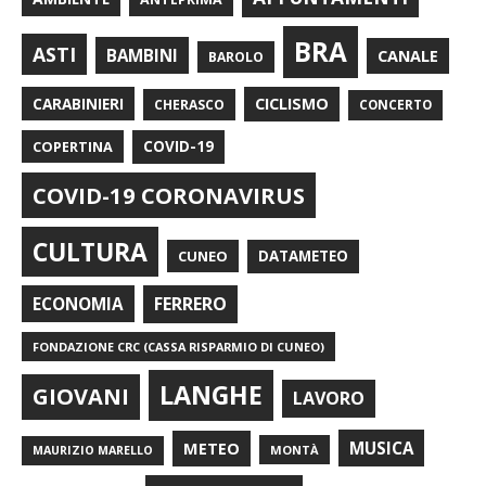
BRA
ASTI
BAMBINI
CANALE
BAROLO
CARABINIERI
CICLISMO
CHERASCO
CONCERTO
COPERTINA
COVID-19
COVID-19 CORONAVIRUS
CULTURA
CUNEO
DATAMETEO
FERRERO
ECONOMIA
FONDAZIONE CRC (CASSA RISPARMIO DI CUNEO)
LANGHE
GIOVANI
LAVORO
METEO
MUSICA
MONTÀ
MAURIZIO MARELLO