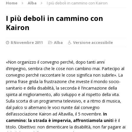
Home
Alba
I più deboli in cammino con Kairon
I più deboli in cammino con
Kairon
8 Novembre 2011
Alba
Versione accessibile
«Non organizzo il convegno perché, dopo tanti anni
d’impegno, sembra che le cose non cambino mai. Partecipo al
convegno perché raccontare le cose significa non subirle». La
prima frase grida la frustrazione che investe il mondo socio-
sanitario e della disabilità, la seconda è l’incarnazione della
spinta al miglioramento, allo sviluppo e al rispetto della vita.
Sulla scorta di un programma televisivo, e a ritmo di musica,
dal palco si alternano le voci riunite dal convegno
dell’associazione Kairon ad Altavilla, il 5 novembre.
In
cammino: la strada è impervia, affrontiamola uniti
è il
titolo. Obiettivo: non dimenticare la disabilità, non far pagare ai