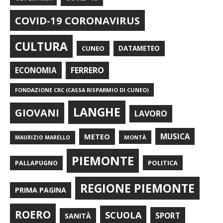
COVID-19 CORONAVIRUS
CULTURA
CUNEO
DATAMETEO
FERRERO
ECONOMIA
FONDAZIONE CRC (CASSA RISPARMIO DI CUNEO)
LANGHE
GIOVANI
LAVORO
METEO
MUSICA
MONTÀ
MAURIZIO MARELLO
PIEMONTE
POLITICA
PALLAPUGNO
REGIONE PIEMONTE
PRIMA PAGINA
ROERO
SCUOLA
SPORT
SANITÀ