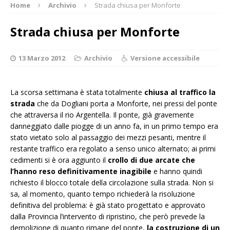
Home
Archivio
Strada chiusa per Monforte
Strada chiusa per Monforte
13 Marzo 2012
Archivio
Versione accessibile
La scorsa settimana è stata totalmente
chiusa al traffico la
strada
che da Dogliani porta a Monforte, nei pressi del ponte
che attraversa il rio Argentella. Il ponte, già gravemente
danneggiato dalle piogge di un anno fa, in un primo tempo era
stato vietato solo al passaggio dei mezzi pesanti, mentre il
restante traffico era regolato a senso unico alternato; ai primi
cedimenti si è ora aggiunto il
crollo di due arcate che
l’hanno reso definitivamente inagibile
e hanno quindi
richiesto il blocco totale della circolazione sulla strada. Non si
sa, al momento, quanto tempo richiederà la risoluzione
definitiva del problema: è già stato progettato e approvato
dalla Provincia l’intervento di ripristino, che però prevede la
demolizione di quanto rimane del ponte,
la costruzione di un