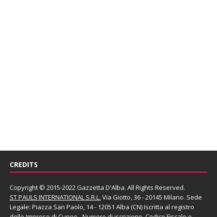
CREDITS
Copyright © 2015-2022 Gazzetta D'Alba. All Rights Reserved.
ST PAULS INTERNATIONAL S.R.L.
Via Giotto, 36 - 20145 Milano. Sede
Legale: Piazza San Paolo, 14 - 12051 Alba (CN) Iscritta al registro
delle Imprese di Cuneo - Numero di iscrizione, Codice Fiscale e