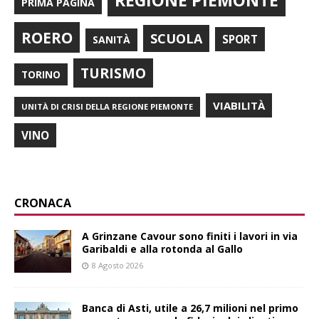
PRIMA PAGINA
ROERO
SCUOLA
SPORT
SANITÀ
TURISMO
TORINO
VIABILITÀ
UNITÀ DI CRISI DELLA REGIONE PIEMONTE
VINO
CRONACA
A Grinzane Cavour sono finiti i lavori in via
Garibaldi e alla rotonda al Gallo
8 Agosto 2026
Banca di Asti, utile a 26,7 milioni nel primo