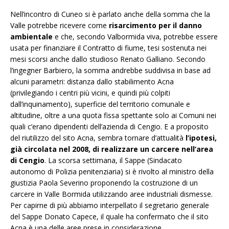
Nell’incontro di Cuneo si è parlato anche della somma che la
Valle potrebbe ricevere come
risarcimento per il danno
ambientale
e che, secondo Valbormida viva, potrebbe essere
usata per finanziare il Contratto di fiume, tesi sostenuta nei
mesi scorsi anche dallo studioso Renato Galliano. Secondo
l’ingegner Barbiero, la somma andrebbe suddivisa in base ad
alcuni parametri: distanza dallo stabilimento Acna
(privilegiando i centri più vicini, e quindi più colpiti
dall’inquinamento), superficie del territorio comunale e
altitudine, oltre a una quota fissa spettante solo ai Comuni nei
quali c’erano dipendenti dell’azienda di Cengio. E a proposito
del riutilizzo del sito Acna, sembra tornare d’attualità
l’ipotesi,
già circolata nel 2008, di realizzare un carcere nell’area
di Cengio
. La scorsa settimana, il Sappe (Sindacato
autonomo di Polizia penitenziaria) si è rivolto al ministro della
giustizia Paola Severino proponendo la costruzione di un
carcere in Valle Bormida utilizzando aree industriali dismesse.
Per capirne di più abbiamo interpellato il segretario generale
del Sappe Donato Capece, il quale ha confermato che il sito
Acna è una delle aree prese in considerazione.