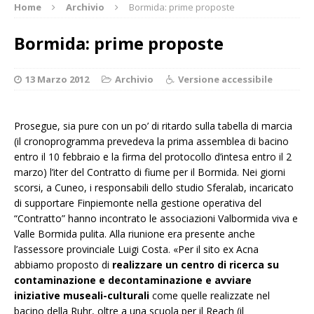
Home
Archivio
Bormida: prime proposte
Bormida: prime proposte
13 Marzo 2012
Archivio
Versione accessibile
Prosegue, sia pure con un po’ di ritardo sulla tabella di marcia
(il cronoprogramma prevedeva la prima assemblea di bacino
entro il 10 febbraio e la firma del protocollo d’intesa entro il 2
marzo) l’iter del Contratto di fiume per il Bormida. Nei giorni
scorsi, a Cuneo, i responsabili dello studio Sferalab, incaricato
di supportare Finpiemonte nella gestione operativa del
“Contratto” hanno incontrato le associazioni Valbormida viva e
Valle Bormida pulita. Alla riunione era presente anche
l’assessore provinciale Luigi Costa. «Per il sito ex Acna
abbiamo proposto di
realizzare un centro di ricerca su
contaminazione e decontaminazione e avviare
iniziative museali-culturali
come quelle realizzate nel
bacino della Ruhr, oltre a una scuola per il Reach (il