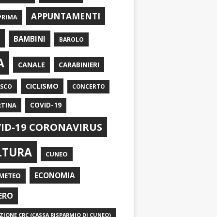
APPUNTAMENTI
PRIMA
I
BAMBINI
BAROLO
A
CANALE
CARABINIERI
CICLISMO
ASCO
CONCERTO
RTINA
COVID-19
ID-19 CORONAVIRUS
LTURA
CUNEO
ECONOMIA
METEO
ERO
IONE CRC (CASSA RISPARMIO DI CUNEO)