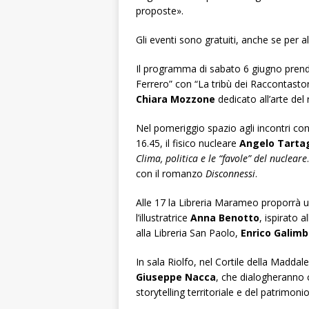
proposte».
Gli eventi sono gratuiti, anche se per a
Il programma di sabato 6 giugno prenderà
Ferrero” con “La tribù dei Raccontastori
Chiara Mozzone
dedicato all’arte del
Nel pomeriggio spazio agli incontri con gl
16.45, il fisico nucleare
Angelo Tartag
Clima, politica e le “favole” del nucleare
con il romanzo
Disconnessi
.
Alle 17 la Libreria Marameo proporrà u
l’illustratrice
Anna Benotto
, ispirato a
alla Libreria San Paolo,
Enrico Galimb
In sala Riolfo, nel Cortile della Mad
Giuseppe Nacca
, che dialogheranno 
storytelling territoriale e del patrimon