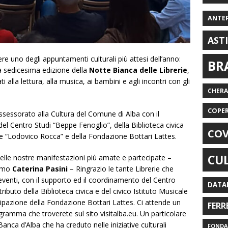
ANTE
AST
re uno degli appuntamenti culturali più attesi dell’anno:
BR
a sedicesima edizione della
Notte Bianca delle Librerie
,
i alla lettura, alla musica, ai bambini e agli incontri con gli
CHER
COPE
ssessorato alla Cultura del Comune di Alba con il
 del Centro Studi “Beppe Fenoglio”, della Biblioteca civica
COV
ale “Lodovico Rocca” e della Fondazione Bottari Lattes.
CU
delle nostre manifestazioni più amate e partecipate –
ismo
Caterina Pasini
– Ringrazio le tante Librerie che
eventi, con il supporto ed il coordinamento del Centro
DATA
ributo della Biblioteca civica e del civico Istituto Musicale
ipazione della Fondazione Bottari Lattes. Ci attende un
FERR
gramma che troverete sul sito visitalba.eu. Un particolare
anca d’Alba che ha creduto nelle iniziative culturali
FONDAZ