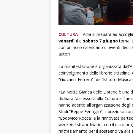
CULTURA
– Alba si prepara ad accoglie
venerdì 6
e
sabato 7 giugno
torna l
con un ricco calendario di eventi dedicat
autori.
La manifestazione è organizzata dall’A
coinvolgimento delle librerie cittadine,
“Giovanni Ferrero”, dell’Istituto Music
«La Notte Bianca delle Librerie è una 
dichiara l’assessora alla Cultura e Tur
hanno aderito all’organizzazione degli 
Studi “Beppe Fenoglio”, il prezioso cont
“Lodovico Rocca” e la rinnovata partec
weekend straordinario, con il ricco pro
ringraziamento per il sostegno va alla B