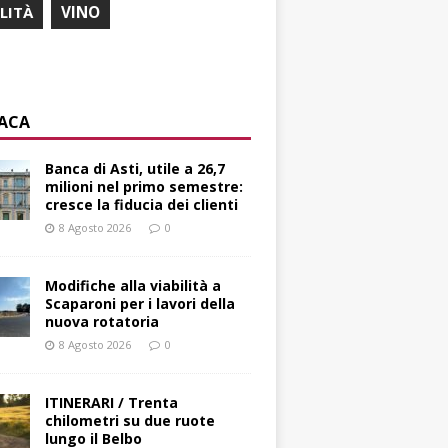
ILITÀ
VINO
ACA
Banca di Asti, utile a 26,7
milioni nel primo semestre:
cresce la fiducia dei clienti
8 Agosto 2026
0
Modifiche alla viabilità a
Scaparoni per i lavori della
nuova rotatoria
8 Agosto 2026
0
ITINERARI / Trenta
chilometri su due ruote
lungo il Belbo