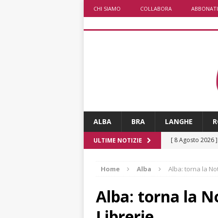
CHI SIAMO
COLLABORA
ABBONATI
ALBA
BRA
LANGHE
R
[ 8 Agosto 2026 
ULTIME NOTIZIE
rotatoria
ALB
Home
Alba
Alba: torna la No
[ 8 Agosto 2026 
LANGHE
Alba: torna la N
[ 8 Agosto 2026 
Librerie