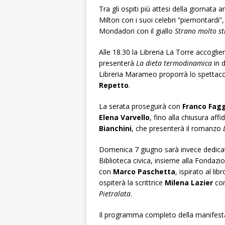
Tra gli ospiti più attesi della giornata 
Milton con i suoi celebri “piemontardi”, 
Mondadori con il giallo
Strano molto s
Alle 18.30 la Libreria La Torre accoglier
presenterà
La dieta termodinamica
in 
Libreria Marameo proporrà lo spettaco
Repetto
.
La serata proseguirà con
Franco Fagg
Elena Varvello
, fino alla chiusura aff
Bianchini
, che presenterà il romanzo
Domenica 7 giugno sarà invece dedicata 
Biblioteca civica, insieme alla Fondazio
con
Marco Paschetta
, ispirato al lib
ospiterà la scrittrice
Milena Lazier
con
Pietralata
.
Il programma completo della manifestazi