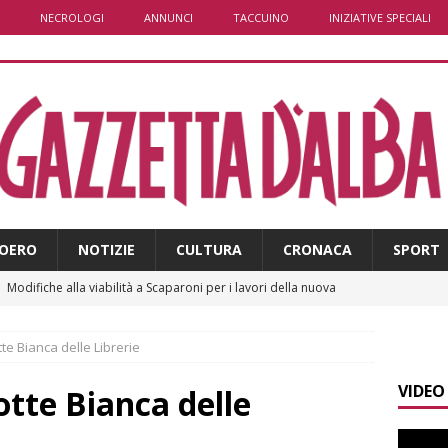
NECROLOGI
ANNUNCI
TACCUINO
INIZIATIVE SPECIALI
OERO
NOTIZIE
CULTURA
CRONACA
SPORT
]
Modifiche alla viabilità a Scaparoni per i lavori della nuova
A
tte Bianca delle Librerie
]
ITINERARI / Trenta chilometri su due ruote lungo il Belbo
VIDEO
otte Bianca delle
]
Cuneo, stretta della Polizia: controlli, denunce e lotta al