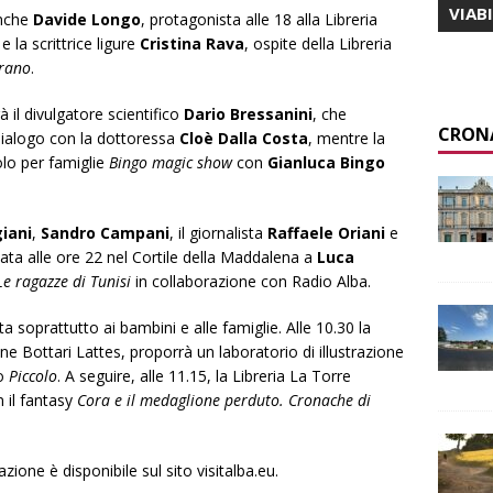
VIAB
anche
Davide Longo
, protagonista alle 18 alla Libreria
e la scrittrice ligure
Cristina Rava
, ospite della Libreria
trano
.
à il divulgatore scientifico
Dario Bressanini
, che
CRON
dialogo con la dottoressa
Cloè Dalla Costa
, mentre la
lo per famiglie
Bingo magic show
con
Gianluca Bingo
iani
,
Sandro Campani
, il giornalista
Raffaele Oriani
e
idata alle ore 22 nel Cortile della Maddalena a
Luca
Le ragazze di Tunisi
in collaborazione con Radio Alba.
soprattutto ai bambini e alle famiglie. Alle 10.30 la
ne Bottari Lattes, proporrà un laboratorio di illustrazione
ro
Piccolo
. A seguire, alle 11.15, la Libreria La Torre
 il fantasy
Cora e il medaglione perduto. Cronache di
one è disponibile sul sito visitalba.eu.