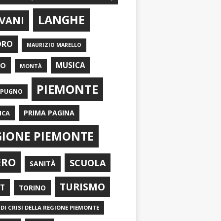
LANGHE
VANI
ORO
MAURIZIO MARELLO
EO
MUSICA
MONTÀ
PIEMONTE
APUGNO
PRIMA PAGINA
ICA
GIONE PIEMONTE
ERO
SCUOLA
SANITÀ
TURISMO
RT
TORINO
DI CRISI DELLA REGIONE PIEMONTE