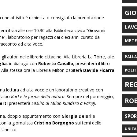
GIO
lcune attività è richiesta o consigliata la prenotazione.
LAV
 il via alle ore 10.30 alla Biblioteca civica “Giovanni
e”, laboratorio per ragazzi dai dieci anni curato da
MET
 racconto ad alta voce.
i autori nelle librerie cittadine. Alla Libreria La Torre, alle
PALL
lia
, in dialogo con
Roberto Cavallo
, presenterà il libro
. Alla stessa ora la Libreria Milton ospiterà
Davide Ficarra
POLIT
RE
na lettura ad alta voce e un laboratorio creativo con
ll’albo
Karl e le forme della natura
. Sempre nel pomeriggio,
RO
erti
presenterà
L’esilio di Milan Kundera a Parigi
.
dalena, doppio appuntamento con
Giorgia Deiuri
e
SPO
con la giornalista
Cristina Borgogno
sui temi dello
UNITÀ 
io Unesco.