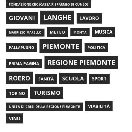
FONDAZIONE CRC (CASSA RISPARMIO DI CUNEO)
LANGHE
GIOVANI
LAVORO
METEO
MUSICA
MONTÀ
MAURIZIO MARELLO
PIEMONTE
POLITICA
PALLAPUGNO
REGIONE PIEMONTE
PRIMA PAGINA
ROERO
SCUOLA
SPORT
SANITÀ
TURISMO
TORINO
VIABILITÀ
UNITÀ DI CRISI DELLA REGIONE PIEMONTE
VINO