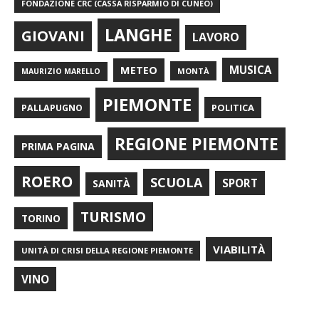
FONDAZIONE CRC (CASSA RISPARMIO DI CUNEO)
LANGHE
GIOVANI
LAVORO
METEO
MUSICA
MONTÀ
MAURIZIO MARELLO
PIEMONTE
POLITICA
PALLAPUGNO
REGIONE PIEMONTE
PRIMA PAGINA
ROERO
SCUOLA
SPORT
SANITÀ
TURISMO
TORINO
VIABILITÀ
UNITÀ DI CRISI DELLA REGIONE PIEMONTE
VINO