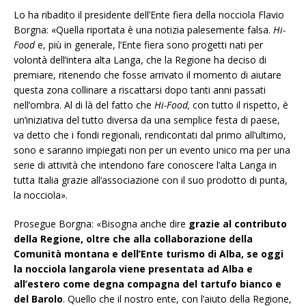
Lo ha ribadito il presidente dell’Ente fiera della nocciola Flavio
Borgna: «Quella riportata è una notizia palesemente falsa.
Hi-
Food
e, più in generale, l’Ente fiera sono progetti nati per
volontà dell’intera alta Langa, che la Regione ha deciso di
premiare, ritenendo che fosse arrivato il momento di aiutare
questa zona collinare a riscattarsi dopo tanti anni passati
nell’ombra. Al di là del fatto che
Hi-Food,
con tutto il rispetto, è
un’iniziativa del tutto diversa da una semplice festa di paese,
va detto che i fondi regionali, rendicontati dal primo all’ultimo,
sono e saranno impiegati non per un evento unico ma per una
serie di attività che intendono fare conoscere l’alta Langa in
tutta Italia grazie all’associazione con il suo prodotto di punta,
la nocciola».
Prosegue Borgna: «Bisogna anche dire
grazie al contributo
della Regione, oltre che alla collaborazione della
Comunità montana e dell’Ente turismo di Alba, se oggi
la nocciola langarola viene presentata ad Alba e
all’estero come degna compagna del tartufo bianco e
del Barolo
. Quello che il nostro ente, con l’aiuto della Regione,