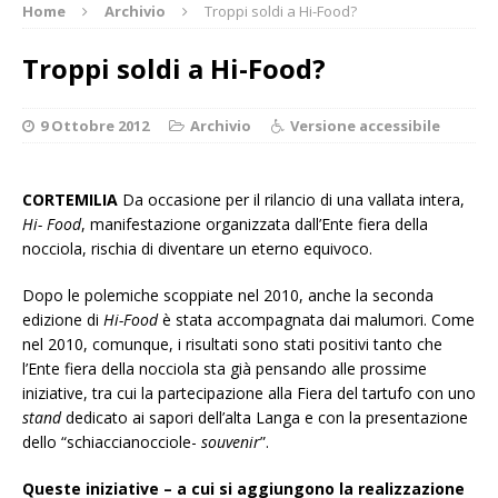
Home
Archivio
Troppi soldi a Hi-Food?
Troppi soldi a Hi-Food?
9 Ottobre 2012
Archivio
Versione accessibile
CORTEMILIA
Da occasione per il rilancio di una vallata intera,
Hi- Food
, manifestazione organizzata dall’Ente fiera della
nocciola, rischia di diventare un eterno equivoco.
Dopo le polemiche scoppiate nel 2010, anche la seconda
edizione di
Hi-Food
è stata accompagnata dai malumori. Come
nel 2010, comunque, i risultati sono stati positivi tanto che
l’Ente fiera della nocciola sta già pensando alle prossime
iniziative, tra cui la partecipazione alla Fiera del tartufo con uno
stand
dedicato ai sapori dell’alta Langa e con la presentazione
dello “schiaccianocciole-
souvenir
”.
Queste iniziative – a cui si aggiungono la realizzazione