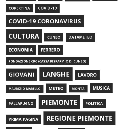
COPERTINA
COVID-19
COVID-19 CORONAVIRUS
CULTURA
CUNEO
DATAMETEO
FERRERO
ECONOMIA
FONDAZIONE CRC (CASSA RISPARMIO DI CUNEO)
LANGHE
GIOVANI
LAVORO
METEO
MUSICA
MONTÀ
MAURIZIO MARELLO
PIEMONTE
POLITICA
PALLAPUGNO
REGIONE PIEMONTE
PRIMA PAGINA