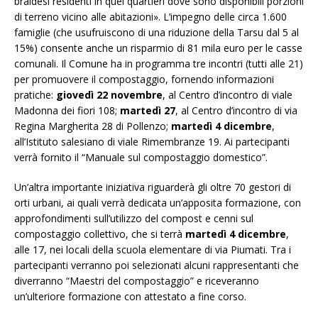
braidesi residenti in quei quartieri dove sono disponibili porzioni
di terreno vicino alle abitazioni». L’impegno delle circa 1.600
famiglie (che usufruiscono di una riduzione della Tarsu dal 5 al
15%) consente anche un risparmio di 81 mila euro per le casse
comunali. Il Comune ha in programma tre incontri (tutti alle 21)
per promuovere il compostaggio, fornendo informazioni
pratiche:
giovedì 22 novembre
, al Centro d’incontro di viale
Madonna dei fiori 108;
martedì 27
, al Centro d’incontro di via
Regina Margherita 28 di Pollenzo;
martedì 4 dicembre
,
all’Istituto salesiano di viale Rimembranze 19. Ai partecipanti
verrà fornito il “Manuale sul compostaggio domestico”.
Un’altra importante iniziativa riguarderà gli oltre 70 gestori di
orti urbani, ai quali verrà dedicata un’apposita formazione, con
approfondimenti sull’utilizzo del compost e cenni sul
compostaggio collettivo, che si terrà
martedì 4 dicembre
,
alle 17, nei locali della scuola elementare di via Piumati. Tra i
partecipanti verranno poi selezionati alcuni rappresentanti che
diverranno “Maestri del compostaggio” e riceveranno
un’ulteriore formazione con attestato a fine corso.