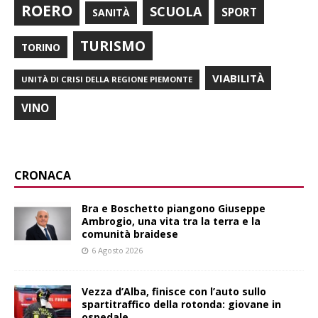
ROERO
SCUOLA
SPORT
SANITÀ
TURISMO
TORINO
VIABILITÀ
UNITÀ DI CRISI DELLA REGIONE PIEMONTE
VINO
CRONACA
Bra e Boschetto piangono Giuseppe
Ambrogio, una vita tra la terra e la
comunità braidese
6 Agosto 2026
Vezza d’Alba, finisce con l’auto sullo
spartitraffico della rotonda: giovane in
ospedale