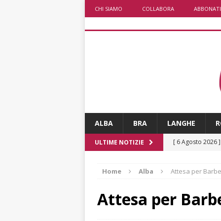
CHI SIAMO
COLLABORA
ABBONATI
ALBA
BRA
LANGHE
R
[ 6 Agosto 2026 
ULTIME NOTIZIE
[ 6 Agosto 2026 
Home
Alba
Attesa per Barb
pensare
ALBA
[ 6 Agosto 2026 
Attesa per Bar
casa”
BRA