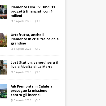
Piemonte Film TV Fund: 13
progetti finanziati con 4
milioni
5 Agosto 2026
0
Ortofrutta, anche il
Piemonte in crisi tra caldo e
grandine
5 Agosto 2026
0
Lost Station, venerdì sera il
live a Rivalta di La Morra
5 Agosto 2026
0
Aib Piemonte in Calabria:
prosegue la missione
contro gli incendi
5 Agosto 2026
0