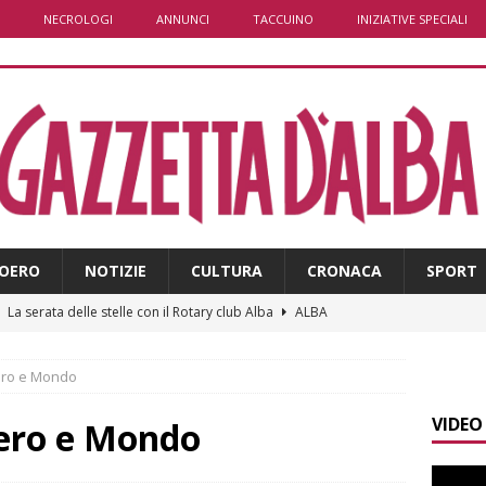
NECROLOGI
ANNUNCI
TACCUINO
INIZIATIVE SPECIALI
OERO
NOTIZIE
CULTURA
CRONACA
SPORT
]
La serata delle stelle con il Rotary club Alba
ALBA
]
Yoko Yamada la comicità che non cerca risposte ma invita a
ero e Mondo
VIDEO
]
Pollenzo, l’acquedotto romano trova finalmente una “nuova
bero e Mondo