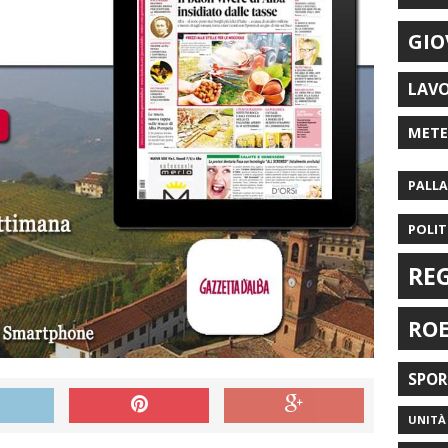
GIO
LAV
MET
PALL
POLIT
RE
RO
SPO
UNITÀ 