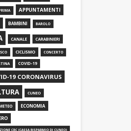
APPUNTAMENTI
PRIMA
I
BAMBINI
BAROLO
A
CANALE
CARABINIERI
CICLISMO
ASCO
CONCERTO
RTINA
COVID-19
ID-19 CORONAVIRUS
LTURA
CUNEO
ECONOMIA
METEO
ERO
IONE CRC (CASSA RISPARMIO DI CUNEO)