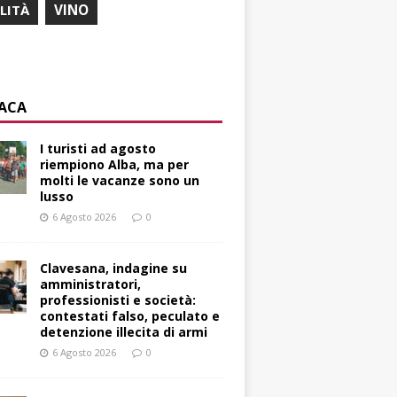
ILITÀ
VINO
ACA
I turisti ad agosto
riempiono Alba, ma per
molti le vacanze sono un
lusso
6 Agosto 2026
0
Clavesana, indagine su
amministratori,
professionisti e società:
contestati falso, peculato e
detenzione illecita di armi
6 Agosto 2026
0