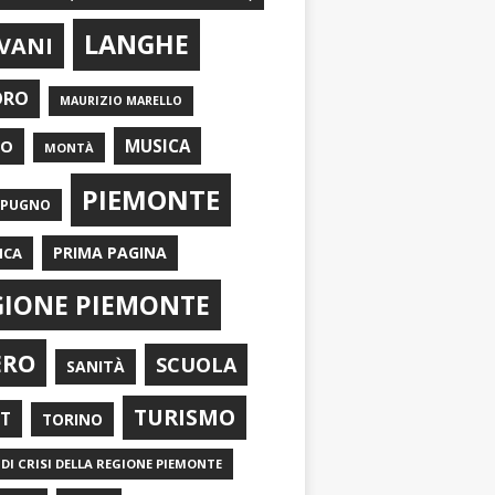
LANGHE
VANI
ORO
MAURIZIO MARELLO
EO
MUSICA
MONTÀ
PIEMONTE
APUGNO
PRIMA PAGINA
ICA
GIONE PIEMONTE
ERO
SCUOLA
SANITÀ
TURISMO
RT
TORINO
DI CRISI DELLA REGIONE PIEMONTE