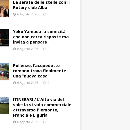
La serata delle stelle con il
Rotary club Alba
6 Agosto 2026
0
Yoko Yamada la comicità
che non cerca risposte ma
invita a pensare
6 Agosto 2026
0
Pollenzo, l’acquedotto
romano trova finalmente
una “nuova casa”
6 Agosto 2026
0
ITINERARI / L’Alta via del
sale: la strada commerciale
attraverso Piemonte,
Francia e Liguria
6 Agosto 2026
0