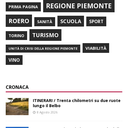
REGIONE PIEMONTE
PRIMA PAGINA
ROERO
SCUOLA
SPORT
SANITÀ
TURISMO
TORINO
VIABILITÀ
UNITÀ DI CRISI DELLA REGIONE PIEMONTE
VINO
CRONACA
ITINERARI / Trenta chilometri su due ruote
lungo il Belbo
8 Agosto 2026