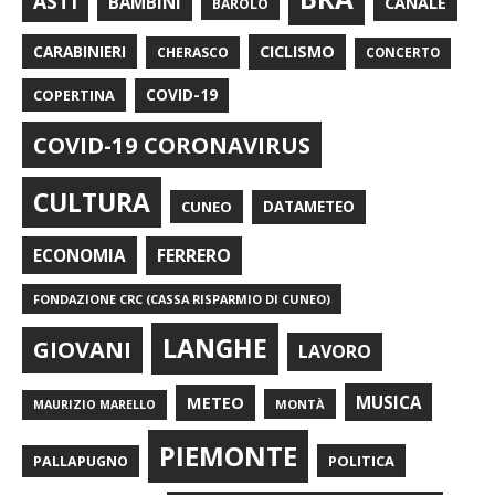
ASTI
BAMBINI
CANALE
BAROLO
CARABINIERI
CICLISMO
CHERASCO
CONCERTO
COPERTINA
COVID-19
COVID-19 CORONAVIRUS
CULTURA
CUNEO
DATAMETEO
FERRERO
ECONOMIA
FONDAZIONE CRC (CASSA RISPARMIO DI CUNEO)
LANGHE
GIOVANI
LAVORO
METEO
MUSICA
MONTÀ
MAURIZIO MARELLO
PIEMONTE
POLITICA
PALLAPUGNO