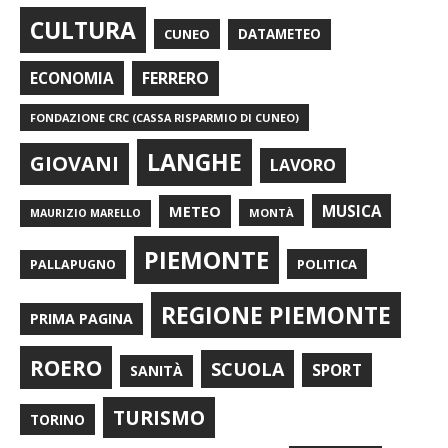
CULTURA
CUNEO
DATAMETEO
FERRERO
ECONOMIA
FONDAZIONE CRC (CASSA RISPARMIO DI CUNEO)
LANGHE
GIOVANI
LAVORO
METEO
MUSICA
MONTÀ
MAURIZIO MARELLO
PIEMONTE
POLITICA
PALLAPUGNO
REGIONE PIEMONTE
PRIMA PAGINA
ROERO
SCUOLA
SPORT
SANITÀ
TURISMO
TORINO