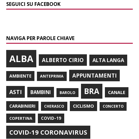
SEGUICI SU FACEBOOK
NAVIGA PER PAROLE CHIAVE
ALBA
ALBERTO CIRIO
ALTA LANGA
APPUNTAMENTI
AMBIENTE
ANTEPRIMA
BRA
ASTI
BAMBINI
CANALE
BAROLO
CARABINIERI
CICLISMO
CHERASCO
CONCERTO
COPERTINA
COVID-19
COVID-19 CORONAVIRUS