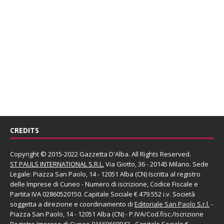
CREDITS
Copyright © 2015-2022 Gazzetta D'Alba. All Rights Reserved.
ST PAULS INTERNATIONAL S.R.L.
Via Giotto, 36 - 20145 Milano. Sede
Legale: Piazza San Paolo, 14 - 12051 Alba (CN) Iscritta al registro
delle Imprese di Cuneo - Numero di iscrizione, Codice Fiscale e
Partita IVA 02860520150. Capitale Sociale € 479.552 i.v. Società
soggetta a direzione e coordinamento di
Editoriale San Paolo
S.r.l.
-
Piazza San Paolo, 14 - 12051 Alba (CN) - P.IVA/Cod.fisc./Iscrizione
Registro Imprese di Cuneo 01660660042 - Capitale Sociale €