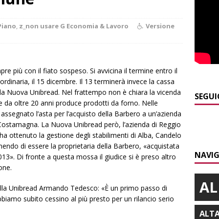
]
ITINERARI / La ciclabile del Ponente ligure sui vecchi binari
Piano
,
z_non usare G Economia & Lavoro
Versione
]
Maltempo a Monticello d’Alba: crolla un palo dell’illuminazione
PRIMO PIANO
re più con il fiato sospeso. Si avvicina il termine entro il
]
Abitare il piemontese / La parola della settimana è Bifa
rdinaria, il 15 dicembre. Il 13 terminerà invece la cassa
dalla Nuova Unibread. Nel frattempo non è chiara la vicenda
SEGUI
he da oltre 20 anni produce prodotti da forno. Nelle
]
Alba: lunedì 10 agosto tornano le “Notti del vino”
ALBA
a assegnato l’asta per l’acquisto della Barbero a un’azienda
]
Distretto Alba-Bra: contributi a 51 imprese del commercio
o Costamagna. La Nuova Unibread però, l’azienda di Reggio
 ha ottenuto la gestione degli stabilimenti di Alba, Candelo
enendo di essere la proprietaria della Barbero, «acquistata
NAVIG
2013». Di fronte a questa mossa il giudice si è preso altro
one.
AL
ella Unibread Armando Tedesco: «È un primo passo di
bbiamo subito cessino al più presto per un rilancio serio
ALT