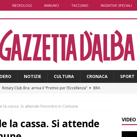
NECROLOGI
ANNUNCI
TACCUINO
INIZIATIVE SPECIALI
OERO
NOTIZIE
CULTURA
CRONACA
SPORT
]
Rotary Club Bra: arriva il “Premio per l’Eccellenza”
BRA
]
Valdieri: escursionista in difficoltà salvata oltre i 2.000 metri
e la cassa. Si attende l’incontro in Comune
VIDEO
]
Caso Galeasso in Comune ad Alba, per la Lega le dimissioni
e la cassa. Si attende
l problema politico
ALBA
omune