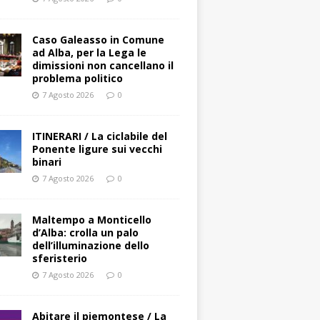
Caso Galeasso in Comune
ad Alba, per la Lega le
dimissioni non cancellano il
problema politico
7 Agosto 2026
0
ITINERARI / La ciclabile del
Ponente ligure sui vecchi
binari
7 Agosto 2026
0
Maltempo a Monticello
d’Alba: crolla un palo
dell’illuminazione dello
sferisterio
7 Agosto 2026
0
Abitare il piemontese / La