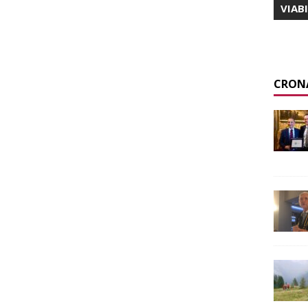
VIAB
CRON