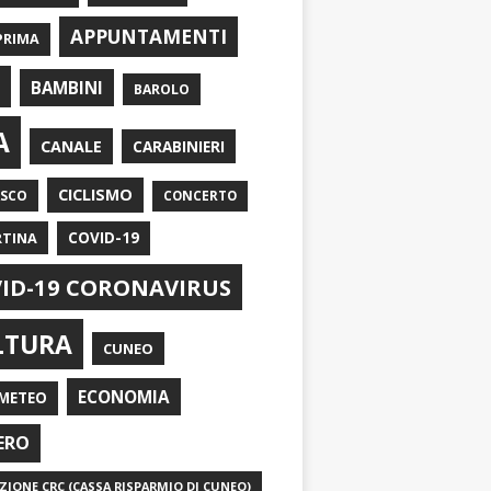
APPUNTAMENTI
PRIMA
I
BAMBINI
BAROLO
A
CANALE
CARABINIERI
CICLISMO
ASCO
CONCERTO
RTINA
COVID-19
ID-19 CORONAVIRUS
LTURA
CUNEO
ECONOMIA
METEO
ERO
IONE CRC (CASSA RISPARMIO DI CUNEO)