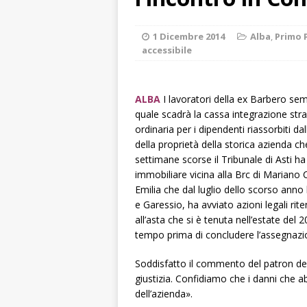
[ 7 Agosto 2026 
ALTRE NOTIZIE
1 Dicembre 2014
Alba
,
Primo 
accessibile
[ 7 Agosto 2026 
dello sferisterio
ALBA
I lavoratori della ex Barbero semp
[ 7 Agosto 2026 
quale scadrà la cassa integrazione strao
CULTURA
ordinaria per i dipendenti riassorbiti 
della proprietà della storica azienda c
[ 7 Agosto 2026 
settimane scorse il Tribunale di Asti h
[ 8 Agosto 2026 
immobiliare vicina alla Brc di Marian
Emilia che dal luglio dello scorso anno
ALBA
e Garessio, ha avviato azioni legali rit
all’asta che si è tenuta nell’estate del 
tempo prima di concludere l’assegnazi
Soddisfatto il commento del patron d
giustizia. Confidiamo che i danni che a
dell’azienda».