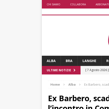
CHI SIAMO
COLLABORA
ABBONATI
ALBA
BRA
LANGHE
R
[ 7 Agosto 2026 
ULTIME NOTIZIE
[ 7 Agosto 2026 
Home
Alba
Ex Barbero, scad
CRONACA
[ 7 Agosto 2026 
Ex Barbero, scad
non cancellano i
l’incontro in C