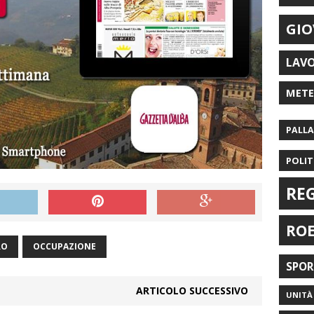
GIO
LAV
MET
PALL
POLIT
RE
RO
RO
OCCUPAZIONE
SPO
ARTICOLO SUCCESSIVO
UNITÀ 