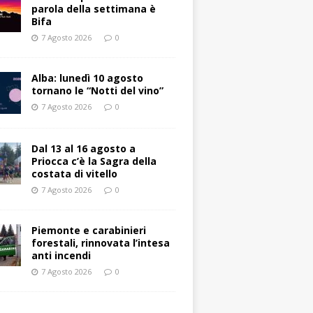
parola della settimana è
Bifa
7 Agosto 2026
0
Alba: lunedì 10 agosto
tornano le “Notti del vino”
7 Agosto 2026
0
Dal 13 al 16 agosto a
Priocca c’è la Sagra della
costata di vitello
7 Agosto 2026
0
Piemonte e carabinieri
forestali, rinnovata l’intesa
anti incendi
7 Agosto 2026
0