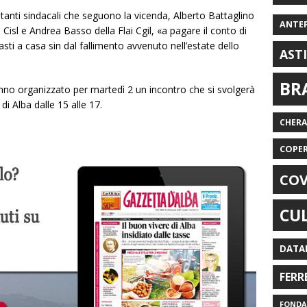
nti sindacali che seguono la vicenda, Alberto Battaglino
ANTE
i Cisl e Andrea Basso della Flai Cgil, «a pagare il conto di
sti a casa sin dal fallimento avvenuto nell’estate dello
AST
BR
hanno organizzato per martedì 2 un incontro che si svolgerà
i Alba dalle 15 alle 17.
CHER
COPE
COV
CU
DATA
FERR
FONDAZ