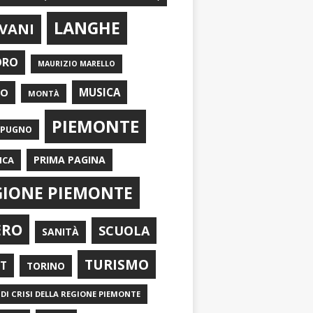
LANGHE
VANI
ORO
MAURIZIO MARELLO
EO
MUSICA
MONTÀ
PIEMONTE
APUGNO
PRIMA PAGINA
ICA
GIONE PIEMONTE
ERO
SCUOLA
SANITÀ
TURISMO
RT
TORINO
DI CRISI DELLA REGIONE PIEMONTE