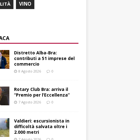
ILITÀ
VINO
ACA
Distretto Alba-Bra:
contributi a 51 imprese del
commercio
8 Agosto 2026
0
Rotary Club Bra: arriva il
“Premio per l’Eccellenza”
7 Agosto 2026
0
Valdieri: escursionista in
difficoltà salvata oltre i
2.000 metri
7 Agosto 2026
0