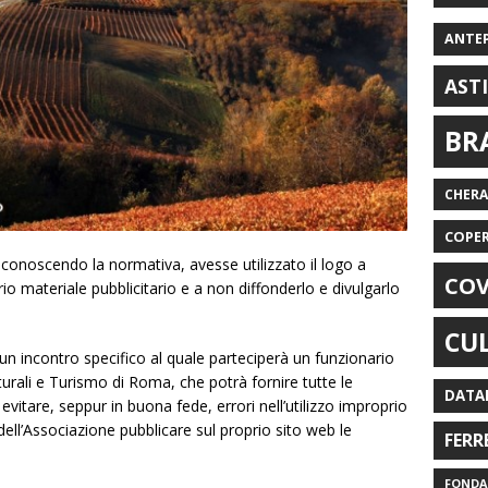
ANTE
AST
BR
CHER
COPE
 conoscendo la normativa, avesse utilizzato il logo a
COV
rio materiale pubblicitario e a non diffonderlo e divulgarlo
CU
un incontro specifico al quale parteciperà un funzionario
lturali e Turismo di Roma, che potrà fornire tutte le
DATA
 evitare, seppur in buona fede, errori nell’utilizzo improprio
ell’Associazione pubblicare sul proprio sito web le
FERR
FONDAZ