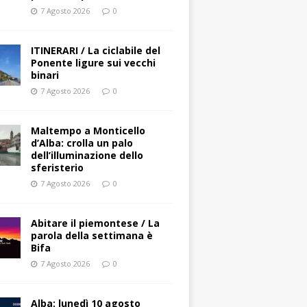
7 Agosto 2026
0
ITINERARI / La ciclabile del
Ponente ligure sui vecchi
binari
7 Agosto 2026
0
Maltempo a Monticello
d’Alba: crolla un palo
dell’illuminazione dello
sferisterio
7 Agosto 2026
0
Abitare il piemontese / La
parola della settimana è
Bifa
7 Agosto 2026
0
Alba: lunedì 10 agosto