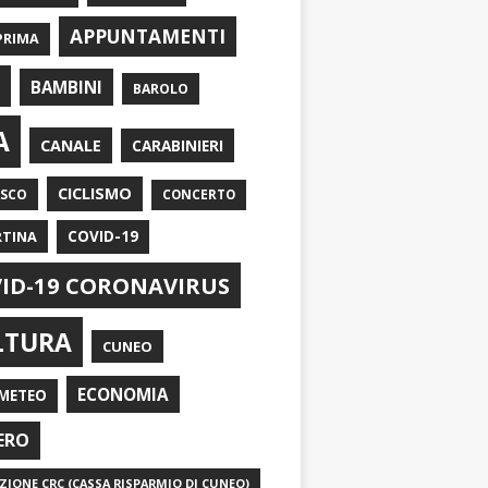
APPUNTAMENTI
PRIMA
I
BAMBINI
BAROLO
A
CANALE
CARABINIERI
CICLISMO
ASCO
CONCERTO
RTINA
COVID-19
ID-19 CORONAVIRUS
LTURA
CUNEO
ECONOMIA
METEO
ERO
IONE CRC (CASSA RISPARMIO DI CUNEO)