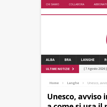
CHI SIAMO
COLLABORA
ABBONATI
ALBA
BRA
LANGHE
R
[ 7 Agosto 2026 
ULTIME NOTIZIE
CRONACA
Home
Langhe
Unesco, avvis
[ 7 Agosto 2026 
non cancellano i
Unesco, avviso 
[ 7 Agosto 2026 
a come si usa il