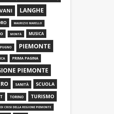
LANGHE
VANI
ORO
MAURIZIO MARELLO
EO
MUSICA
MONTÀ
PIEMONTE
APUGNO
PRIMA PAGINA
ICA
GIONE PIEMONTE
ERO
SCUOLA
SANITÀ
TURISMO
RT
TORINO
DI CRISI DELLA REGIONE PIEMONTE