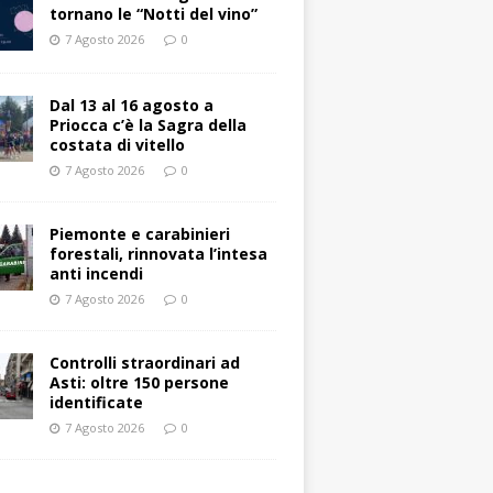
tornano le “Notti del vino”
7 Agosto 2026
0
Dal 13 al 16 agosto a
Priocca c’è la Sagra della
costata di vitello
7 Agosto 2026
0
Piemonte e carabinieri
forestali, rinnovata l’intesa
anti incendi
7 Agosto 2026
0
Controlli straordinari ad
Asti: oltre 150 persone
identificate
7 Agosto 2026
0