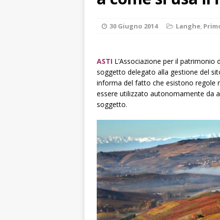
ALTRE NOTIZIE
[ 7 Agosto 2026 
30 Giugno 2014
Langhe
,
Prim
dello sferisterio
[ 7 Agosto 2026 
ASTI
L’Associazione per il patrimonio d
soggetto delegato alla gestione del sit
CULTURA
informa del fatto che esistono regole r
[ 7 Agosto 2026 
essere utilizzato autonomamente da az
soggetto.
[ 7 Agosto 2026 
vitello
PRIMO 
[ 7 Agosto 2026 