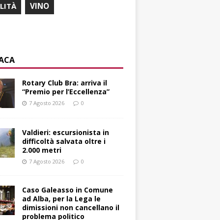
ILITÀ
VINO
ACA
Rotary Club Bra: arriva il
“Premio per l’Eccellenza”
7 Agosto 2026
0
Valdieri: escursionista in
difficoltà salvata oltre i
2.000 metri
7 Agosto 2026
0
Caso Galeasso in Comune
ad Alba, per la Lega le
dimissioni non cancellano il
problema politico