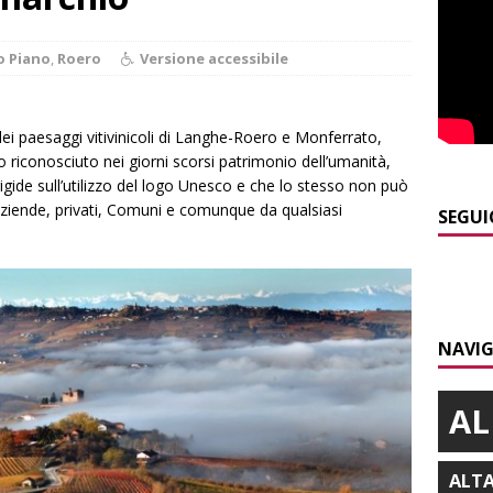
]
Maltempo a Monticello d’Alba: crolla un palo dell’illuminazione
o Piano
,
Roero
Versione accessibile
PRIMO PIANO
]
Abitare il piemontese / La parola della settimana è Bifa
ei paesaggi vitivinicoli di Langhe-Roero e Monferrato,
o riconosciuto nei giorni scorsi patrimonio dell’umanità,
igide sull’utilizzo del logo Unesco e che lo stesso non può
]
Alba: lunedì 10 agosto tornano le “Notti del vino”
ALBA
iende, privati, Comuni e comunque da qualsiasi
SEGUI
]
Dal 13 al 16 agosto a Priocca c’è la Sagra della costata di
PIANO
]
Rotary Club Bra: arriva il “Premio per l’Eccellenza”
BRA
NAVIG
AL
ALT