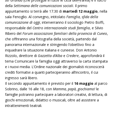
sei Granda
(che prosegue in tutte le città dell’area) e il fulcro
della
Settimana delle comunicazioni sociali
. Il primo
appuntamento si terrà alle 17.30 di
martedì 12 maggio
, nella
sala Fenoglio. Al convegno, intitolato
Famiglia, sfida della
comunicazione di oggi,
interverranno il sociologo Pietro Boffi,
responsabile del
Centro internazionale studi famiglia
, e Silvio
Ribero del
Forum associazioni familiari della provincia di Cuneo
,
che offriranno una fotografia della società, partendo dal
panorama internazionale e stringendo l’obiettivo fino a
inquadrare la situazione italiana e cuneese. Don Antonio
Rizzolo, direttore di
Gazzetta d’Alba
e
Credere
, approfondirà il
tema Comunicare la famiglia oggi attraverso la carta stampata
e i nuovi media. L’Ordine nazionale dei giornalisti riconoscerà
crediti formativi a quanti parteciperanno all’incontro, il cui
ingresso sarà libero.
Il secondo appuntamento è previsto per il
16 maggio
al parco
Sobrino, dalle 16 alle 18, con
Mamma, papà, giochiamo!
le
famiglie potranno partecipare a laboratori creativi, di lettura, di
giochi emozionali, didattici o musicali, oltre ad assistere a
intrattenimenti teatrali.