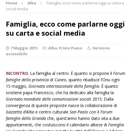
Home
Alba
Famiglia, ecco come parlarne oggi su carta e
social media
Famiglia, ecco come parlarne oggi
su carta e social media
7 Maggio 2015
Alba
,
Primo Piano
Versione
accessibile
INCONTRO
. La famiglia al centro. È quanto si propone il
Forum
famiglie della provincia di Cuneo
, quanto ribadisce l’Onu ogni
15 maggio,
Giornata internazionale della famiglia
. È quanto
sostiene papa Francesco, che ha dedicato alla famiglia la
Giornata mondiale delle comunicazioni sociali
2015. Dalla
convergenza di queste proposte nasce la collaborazione di
Gazzetta d’Alba
e centro culturale
San Paolo
con il
Forum
famiglie della Granda
che, quest’anno hanno dato vita a due
appuntamenti, che costuiscono il calendario albese di
Famiglia