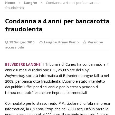
Home
Langhe
Condanna a 4 anni per bancarotta
fraudolenta
Condanna a 4 anni per bancarotta
fraudolenta
29 Giugno 2015
Langhe
,
Primo Piano
Versione
accessibile
BELVEDERE LANGHE
. Il Tribunale di Cuneo ha condannato a 4
anni e 8 mesi di reclusione G.S., ex titolare della
Gp
Engineering
, società informatica di Belvedere Langhe fallita nel
2008, per bancarotta fraudolenta. L’uomo è stato interdetto
dai pubblici uffici per dieci anni e per lo stesso periodo di
tempo non potrà esercitare imprese commerciali.
Coimputato per lo stesso reato P.P., titolare di un’altra impresa
informatica, la
Gp Consulting
, che nel 2003 acquistò in parte la
prima azienda per soli 4.000 euro. Il secondo imputato è stato