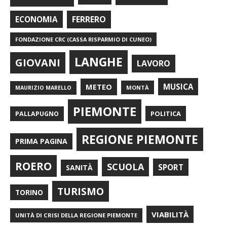
FERRERO
ECONOMIA
FONDAZIONE CRC (CASSA RISPARMIO DI CUNEO)
LANGHE
GIOVANI
LAVORO
METEO
MUSICA
MONTÀ
MAURIZIO MARELLO
PIEMONTE
POLITICA
PALLAPUGNO
REGIONE PIEMONTE
PRIMA PAGINA
ROERO
SCUOLA
SPORT
SANITÀ
TURISMO
TORINO
VIABILITÀ
UNITÀ DI CRISI DELLA REGIONE PIEMONTE