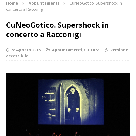
Home
Appuntamenti
CuNeoGotico. Supershock in
concerto a Racconigi
CuNeoGotico. Supershock in
concerto a Racconigi
28 Agosto 2015
Appuntamenti
,
Cultura
Versione
accessibile