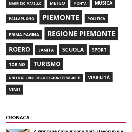
METEO
MUSICA
MONTÀ
MAURIZIO MARELLO
PIEMONTE
POLITICA
PALLAPUGNO
REGIONE PIEMONTE
PRIMA PAGINA
ROERO
SCUOLA
SPORT
SANITÀ
TURISMO
TORINO
VIABILITÀ
UNITÀ DI CRISI DELLA REGIONE PIEMONTE
VINO
CRONACA
A Grinzane Cavour sono finiti i lavori in via