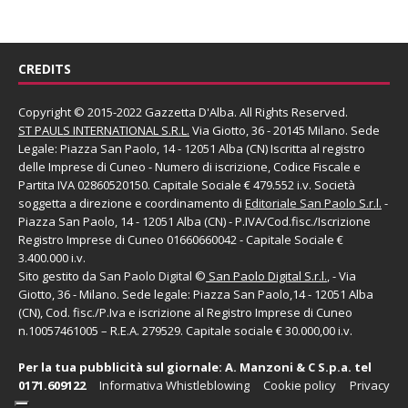
CREDITS
Copyright © 2015-2022 Gazzetta D'Alba. All Rights Reserved.
ST PAULS INTERNATIONAL S.R.L.
Via Giotto, 36 - 20145 Milano. Sede
Legale: Piazza San Paolo, 14 - 12051 Alba (CN) Iscritta al registro
delle Imprese di Cuneo - Numero di iscrizione, Codice Fiscale e
Partita IVA 02860520150. Capitale Sociale € 479.552 i.v. Società
soggetta a direzione e coordinamento di
Editoriale San Paolo
S.r.l.
-
Piazza San Paolo, 14 - 12051 Alba (CN) - P.IVA/Cod.fisc./Iscrizione
Registro Imprese di Cuneo 01660660042 - Capitale Sociale €
3.400.000 i.v.
Sito gestito da
San Paolo Digital
©
San Paolo Digital S.r.l.
, - Via
Giotto, 36 - Milano. Sede legale: Piazza San Paolo,14 - 12051 Alba
(CN), Cod. fisc./P.Iva e iscrizione al Registro Imprese di Cuneo
n.10057461005 – R.E.A. 279529. Capitale sociale € 30.000,00 i.v.
Per la tua pubblicità sul giornale:
A. Manzoni & C S.p.a.
tel
0171.609122
Informativa Whistleblowing
Cookie policy
Privacy