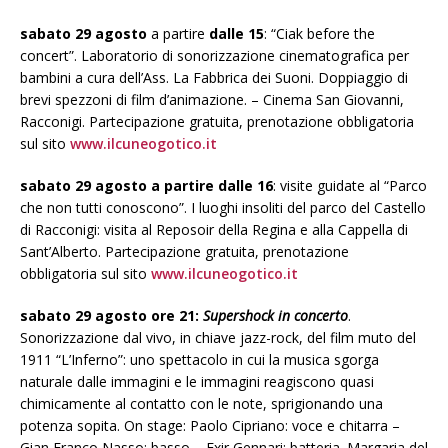
sabato 29 agosto
a partire
dalle 15
: “Ciak before the
concert”. Laboratorio di sonorizzazione cinematografica per
bambini a cura dell’Ass. La Fabbrica dei Suoni. Doppiaggio di
brevi spezzoni di film d’animazione. – Cinema San Giovanni,
Racconigi. Partecipazione gratuita, prenotazione obbligatoria
sul sito
www.ilcuneogotico.it
sabato 29 agosto a partire dalle 16
: visite guidate al “Parco
che non tutti conoscono”. I luoghi insoliti del parco del Castello
di Racconigi: visita al Reposoir della Regina e alla Cappella di
Sant’Alberto. Partecipazione gratuita, prenotazione
obbligatoria sul sito
www.ilcuneogotico.it
sabato 29 agosto ore 21:
Supershock in concerto
.
Sonorizzazione dal vivo, in chiave jazz-rock, del film muto del
1911 “L’Inferno”: uno spettacolo in cui la musica sgorga
naturale dalle immagini e le immagini reagiscono quasi
chimicamente al contatto con le note, sprigionando una
potenza sopita. On stage: Paolo Cipriano: voce e chitarra –
Gian Franco Nasso: basso – Exir Gennari: batteria. Margaria del