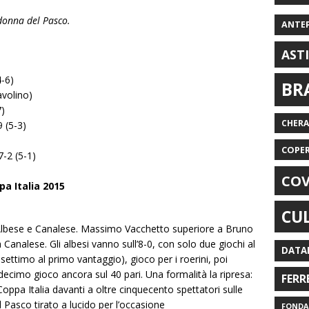
Madonna del Pasco.
ANTE
AST
4-6)
BR
avolino)
7)
CHER
 (5-3)
COPE
7-2 (5-1)
COV
pa Italia 2015
CU
a Albese e Canalese. Massimo Vacchetto superiore a Bruno
Canalese. Gli albesi vanno sull’8-0, con solo due giochi al
DATA
l settimo al primo vantaggio), gioco per i roerini, poi
 decimo gioco ancora sul 40 pari. Una formalità la ripresa:
FERR
 Coppa Italia davanti a oltre cinquecento spettatori sulle
l Pasco tirato a lucido per l’occasione
FONDAZ