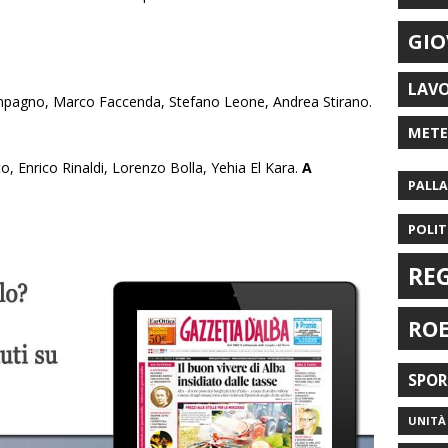
GIO
LAV
mpagno, Marco Faccenda, Stefano Leone, Andrea Stirano.
MET
, Enrico Rinaldi, Lorenzo Bolla, Yehia El Kara.
A
PALL
POLIT
RE
RO
SPO
UNITÀ 