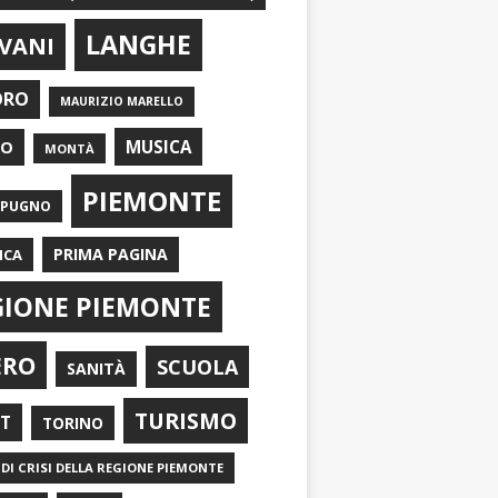
LANGHE
VANI
ORO
MAURIZIO MARELLO
EO
MUSICA
MONTÀ
PIEMONTE
APUGNO
PRIMA PAGINA
ICA
GIONE PIEMONTE
ERO
SCUOLA
SANITÀ
TURISMO
RT
TORINO
DI CRISI DELLA REGIONE PIEMONTE