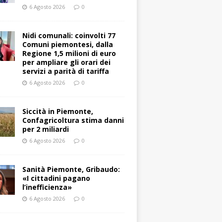
6 Agosto 2026
0
Nidi comunali: coinvolti 77
Comuni piemontesi, dalla
Regione 1,5 milioni di euro
per ampliare gli orari dei
servizi a parità di tariffa
6 Agosto 2026
0
Siccità in Piemonte,
Confagricoltura stima danni
per 2 miliardi
6 Agosto 2026
0
Sanità Piemonte, Gribaudo:
«I cittadini pagano
l’inefficienza»
6 Agosto 2026
0