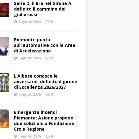
Serie D, il Bra nel Girone A:
definito il cammino dei
giallorossi
6 Agosto 2026
0
Piemonte punta
sull’automotive con le Aree
di Accelerazione
6 Agosto 2026
0
L’Albese conosce le
avversarie: definito il girone
di Eccellenza 2026/2027
6 Agosto 2026
0
Emergenza incendi
Piemonte: Azione propone
due soluzioni a Fondazione
Crc e Regione
6 Agosto 2026
0