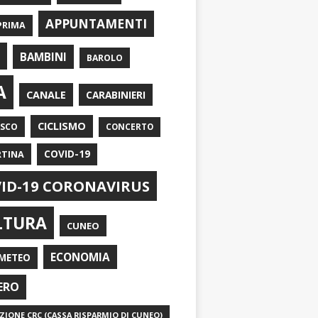
APPUNTAMENTI
PRIMA
I
BAMBINI
BAROLO
A
CANALE
CARABINIERI
CICLISMO
ASCO
CONCERTO
RTINA
COVID-19
ID-19 CORONAVIRUS
LTURA
CUNEO
ECONOMIA
METEO
ERO
IONE CRC (CASSA RISPARMIO DI CUNEO)