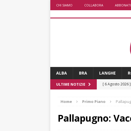
CHI SIAMO
COLLABORA
ABBONATI
ALBA
BRA
LANGHE
R
[ 6 Agosto 2026 
ULTIME NOTIZIE
l’edizione 2026
Home
Primo Piano
Pallapug
[ 6 Agosto 2026 
1,5 milioni di eur
Pallapugno: Vac
[ 6 Agosto 2026 