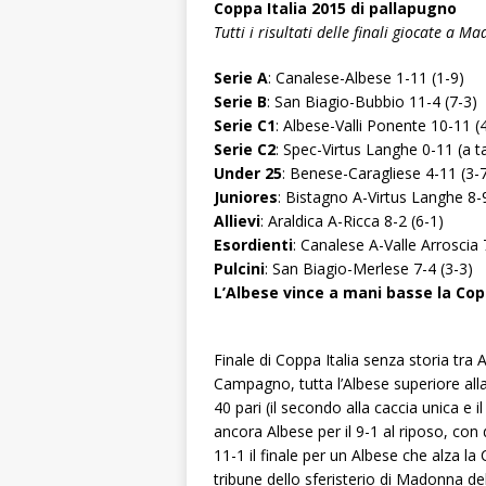
Coppa Italia 2015 di pallapugno
Tutti i risultati delle finali giocate a 
Serie A
: Canalese-Albese 1-11 (1-9)
Serie B
: San Biagio-Bubbio 11-4 (7-3)
Serie C1
: Albese-Valli Ponente 10-11 (
Serie C2
: Spec-Virtus Langhe 0-11 (a t
Under 25
: Benese-Caragliese 4-11 (3-
Juniores
: Bistagno A-Virtus Langhe 8-9
Allievi
: Araldica A-Ricca 8-2 (6-1)
Esordienti
: Canalese A-Valle Arroscia 
Pulcini
: San Biagio-Merlese 7-4 (3-3)
L’Albese vince a mani basse la Cop
Finale di Coppa Italia senza storia tr
Campagno, tutta l’Albese superiore alla 
40 pari (il secondo alla caccia unica e i
ancora Albese per il 9-1 al riposo, con
11-1 il finale per un Albese che alza la
tribune dello sferisterio di Madonna de