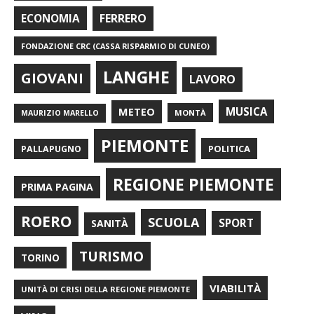
FERRERO
ECONOMIA
FONDAZIONE CRC (CASSA RISPARMIO DI CUNEO)
LANGHE
GIOVANI
LAVORO
METEO
MUSICA
MONTÀ
MAURIZIO MARELLO
PIEMONTE
POLITICA
PALLAPUGNO
REGIONE PIEMONTE
PRIMA PAGINA
ROERO
SCUOLA
SPORT
SANITÀ
TURISMO
TORINO
VIABILITÀ
UNITÀ DI CRISI DELLA REGIONE PIEMONTE