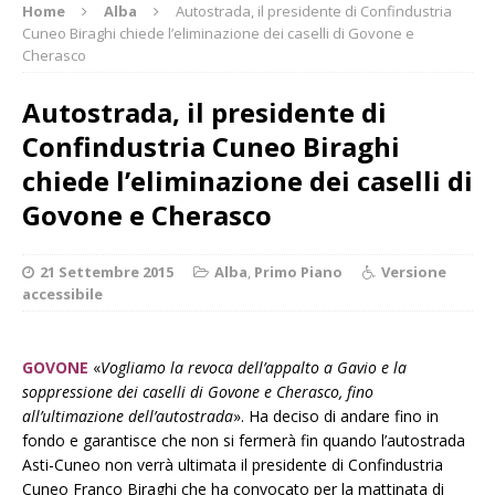
Home
Alba
Autostrada, il presidente di Confindustria
Cuneo Biraghi chiede l’eliminazione dei caselli di Govone e
Cherasco
Autostrada, il presidente di
Confindustria Cuneo Biraghi
chiede l’eliminazione dei caselli di
Govone e Cherasco
21 Settembre 2015
Alba
,
Primo Piano
Versione
accessibile
GOVONE
«
Vogliamo la revoca dell’appalto a Gavio e la
soppressione dei caselli di Govone e Cherasco, fino
all’ultimazione dell’autostrada
». Ha deciso di andare fino in
fondo e garantisce che non si fermerà fin quando l’autostrada
Asti-Cuneo non verrà ultimata il presidente di Confindustria
Cuneo Franco Biraghi che ha convocato per la mattinata di