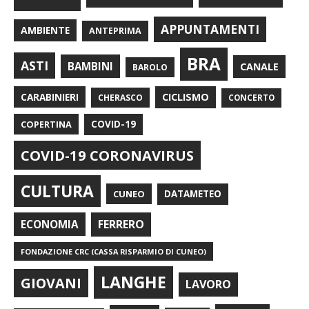
APPUNTAMENTI
AMBIENTE
ANTEPRIMA
BRA
ASTI
BAMBINI
CANALE
BAROLO
CARABINIERI
CICLISMO
CHERASCO
CONCERTO
COPERTINA
COVID-19
COVID-19 CORONAVIRUS
CULTURA
CUNEO
DATAMETEO
FERRERO
ECONOMIA
FONDAZIONE CRC (CASSA RISPARMIO DI CUNEO)
LANGHE
GIOVANI
LAVORO