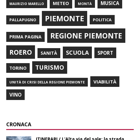
METEO
MUSICA
MONTÀ
MAURIZIO MARELLO
PIEMONTE
POLITICA
PALLAPUGNO
REGIONE PIEMONTE
PRIMA PAGINA
ROERO
SCUOLA
SPORT
SANITÀ
TURISMO
TORINO
VIABILITÀ
UNITÀ DI CRISI DELLA REGIONE PIEMONTE
VINO
CRONACA
ITINERARI / L’Alta via del sale: la strada