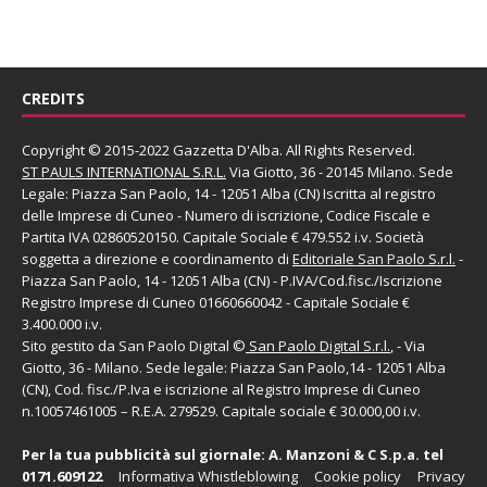
CREDITS
Copyright © 2015-2022 Gazzetta D'Alba. All Rights Reserved.
ST PAULS INTERNATIONAL S.R.L.
Via Giotto, 36 - 20145 Milano. Sede
Legale: Piazza San Paolo, 14 - 12051 Alba (CN) Iscritta al registro
delle Imprese di Cuneo - Numero di iscrizione, Codice Fiscale e
Partita IVA 02860520150. Capitale Sociale € 479.552 i.v. Società
soggetta a direzione e coordinamento di
Editoriale San Paolo
S.r.l.
-
Piazza San Paolo, 14 - 12051 Alba (CN) - P.IVA/Cod.fisc./Iscrizione
Registro Imprese di Cuneo 01660660042 - Capitale Sociale €
3.400.000 i.v.
Sito gestito da
San Paolo Digital
©
San Paolo Digital S.r.l.
, - Via
Giotto, 36 - Milano. Sede legale: Piazza San Paolo,14 - 12051 Alba
(CN), Cod. fisc./P.Iva e iscrizione al Registro Imprese di Cuneo
n.10057461005 – R.E.A. 279529. Capitale sociale € 30.000,00 i.v.
Per la tua pubblicità sul giornale:
A. Manzoni & C S.p.a.
tel
0171.609122
Informativa Whistleblowing
Cookie policy
Privacy