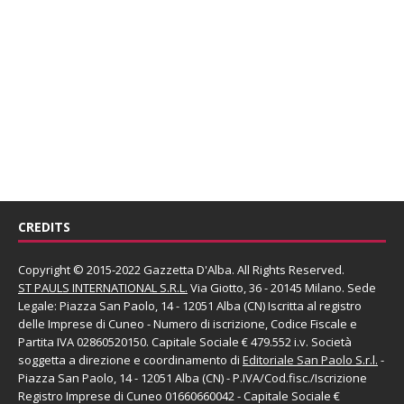
CREDITS
Copyright © 2015-2022 Gazzetta D'Alba. All Rights Reserved.
ST PAULS INTERNATIONAL S.R.L.
Via Giotto, 36 - 20145 Milano. Sede
Legale: Piazza San Paolo, 14 - 12051 Alba (CN) Iscritta al registro
delle Imprese di Cuneo - Numero di iscrizione, Codice Fiscale e
Partita IVA 02860520150. Capitale Sociale € 479.552 i.v. Società
soggetta a direzione e coordinamento di
Editoriale San Paolo
S.r.l.
-
Piazza San Paolo, 14 - 12051 Alba (CN) - P.IVA/Cod.fisc./Iscrizione
Registro Imprese di Cuneo 01660660042 - Capitale Sociale €