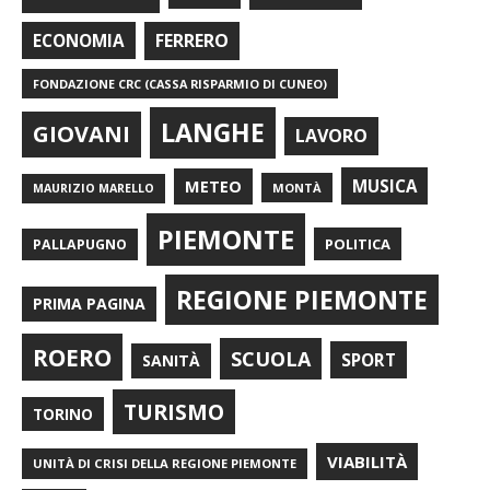
FERRERO
ECONOMIA
FONDAZIONE CRC (CASSA RISPARMIO DI CUNEO)
LANGHE
GIOVANI
LAVORO
METEO
MUSICA
MONTÀ
MAURIZIO MARELLO
PIEMONTE
POLITICA
PALLAPUGNO
REGIONE PIEMONTE
PRIMA PAGINA
ROERO
SCUOLA
SPORT
SANITÀ
TURISMO
TORINO
VIABILITÀ
UNITÀ DI CRISI DELLA REGIONE PIEMONTE