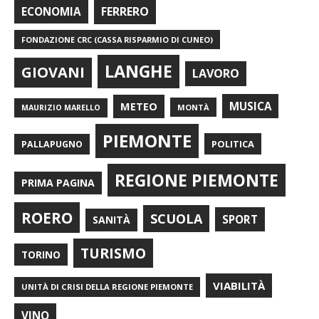
FERRERO
ECONOMIA
FONDAZIONE CRC (CASSA RISPARMIO DI CUNEO)
LANGHE
GIOVANI
LAVORO
METEO
MUSICA
MONTÀ
MAURIZIO MARELLO
PIEMONTE
POLITICA
PALLAPUGNO
REGIONE PIEMONTE
PRIMA PAGINA
ROERO
SCUOLA
SPORT
SANITÀ
TURISMO
TORINO
VIABILITÀ
UNITÀ DI CRISI DELLA REGIONE PIEMONTE
VINO