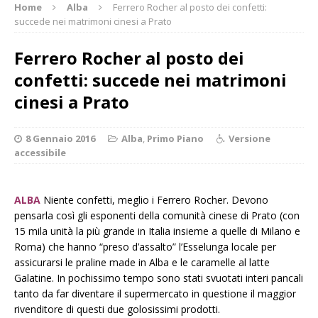
Home
Alba
Ferrero Rocher al posto dei confetti:
succede nei matrimoni cinesi a Prato
Ferrero Rocher al posto dei
confetti: succede nei matrimoni
cinesi a Prato
8 Gennaio 2016
Alba
,
Primo Piano
Versione
accessibile
ALBA
Niente confetti, meglio i Ferrero Rocher. Devono
pensarla così gli esponenti della comunità cinese di Prato (con
15 mila unità la più grande in Italia insieme a quelle di Milano e
Roma) che hanno “preso d’assalto” l’Esselunga locale per
assicurarsi le praline made in Alba e le caramelle al latte
Galatine. In pochissimo tempo sono stati svuotati interi pancali
tanto da far diventare il supermercato in questione il maggior
rivenditore di questi due golosissimi prodotti.