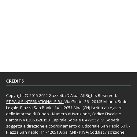
CREDITS
Copyright © 2015-2022 Gazzetta D'Alba. All Rights Reserved.
ST PAULS INTERNATIONAL S.R.L.
Via Giotto, 36 - 20145 Milano. Sede
Legale: Piazza San Paolo, 14 - 12051 Alba (CN) Iscritta al registro
delle Imprese di Cuneo - Numero di iscrizione, Codice Fiscale e
Partita IVA 02860520150. Capitale Sociale € 479.552 i.v. Società
soggetta a direzione e coordinamento di
Editoriale San Paolo
S.r.l.
-
Piazza San Paolo, 14 - 12051 Alba (CN) - P.IVA/Cod.fisc./Iscrizione