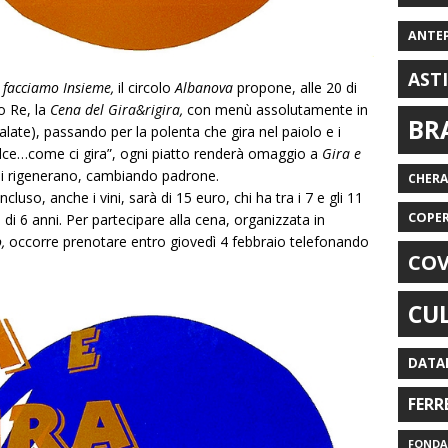
ANTE
AST
facciamo Insieme,
il circolo
Albanova
propone, alle 20 di
to Re, la
Cena del Gira&rigira,
con menù assolutamente in
BR
salate), passando per la polenta che gira nel paiolo e i
“dolce…come ci gira”, ogni piatto renderà omaggio a
Gira e
i si rigenerano, cambiando padrone.
CHER
incluso, anche i vini, sarà di 15 euro, chi ha tra i 7 e gli 11
COPE
di 6 anni. Per partecipare alla cena, organizzata in
,
occorre prenotare entro giovedì 4 febbraio telefonando
COV
CU
DATA
FERR
FONDAZ