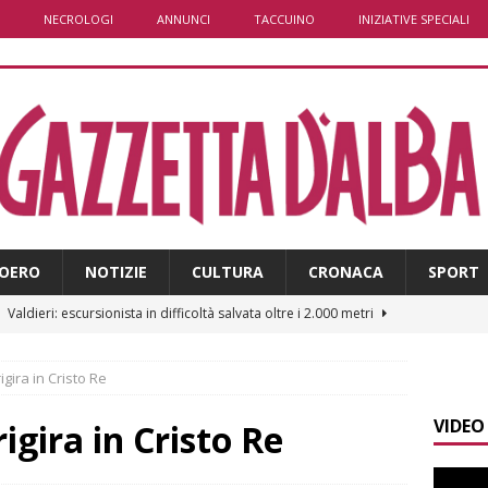
NECROLOGI
ANNUNCI
TACCUINO
INIZIATIVE SPECIALI
OERO
NOTIZIE
CULTURA
CRONACA
SPORT
]
Valdieri: escursionista in difficoltà salvata oltre i 2.000 metri
igira in Cristo Re
]
Caso Galeasso in Comune ad Alba, per la Lega le dimissioni
VIDEO
l problema politico
ALBA
igira in Cristo Re
]
ITINERARI / La ciclabile del Ponente ligure sui vecchi binari