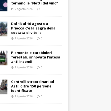
tornano le “Notti del vino”
7 Agosto 2026
0
Dal 13 al 16 agosto a
Priocca c’è la Sagra della
costata di vitello
7 Agosto 2026
0
Piemonte e carabinieri
forestali, rinnovata l’intesa
anti incendi
7 Agosto 2026
0
Controlli straordinari ad
Asti: oltre 150 persone
identificate
7 Agosto 2026
0