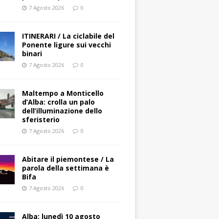
7 Agosto 2026
0
ITINERARI / La ciclabile del
Ponente ligure sui vecchi
binari
7 Agosto 2026
0
Maltempo a Monticello
d’Alba: crolla un palo
dell’illuminazione dello
sferisterio
7 Agosto 2026
0
Abitare il piemontese / La
parola della settimana è
Bifa
7 Agosto 2026
0
Alba: lunedì 10 agosto