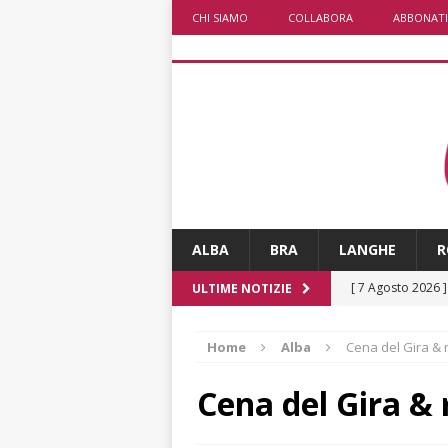
CHI SIAMO
COLLABORA
ABBONATI
ALBA
BRA
LANGHE
R
[ 7 Agosto 2026 
ULTIME NOTIZIE
CRONACA
Home
Alba
Cena del Gira & r
[ 7 Agosto 2026 
non cancellano i
Cena del Gira & r
[ 7 Agosto 2026 