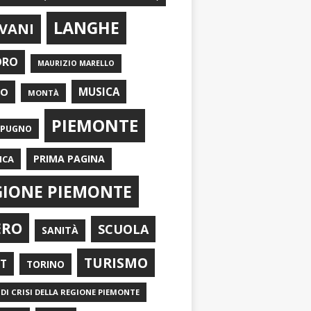
LANGHE
VANI
ORO
MAURIZIO MARELLO
EO
MUSICA
MONTÀ
PIEMONTE
APUGNO
PRIMA PAGINA
ICA
GIONE PIEMONTE
ERO
SCUOLA
SANITÀ
TURISMO
RT
TORINO
DI CRISI DELLA REGIONE PIEMONTE