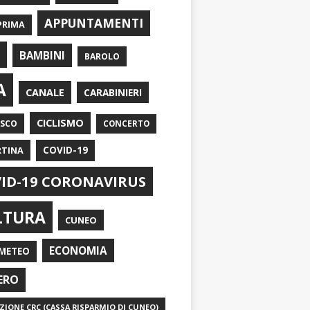
APPUNTAMENTI
PRIMA
I
BAMBINI
BAROLO
A
CANALE
CARABINIERI
CICLISMO
ASCO
CONCERTO
RTINA
COVID-19
ID-19 CORONAVIRUS
LTURA
CUNEO
ECONOMIA
METEO
ERO
IONE CRC (CASSA RISPARMIO DI CUNEO)