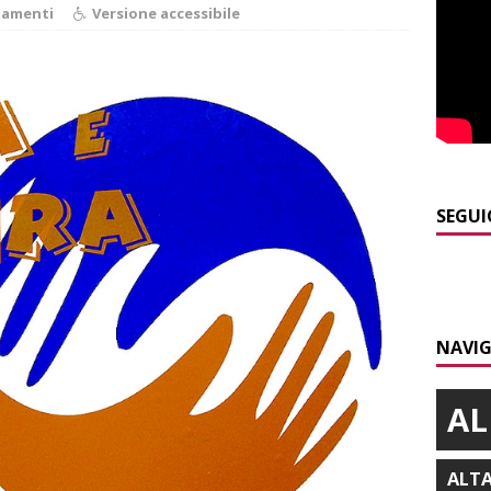
amenti
Versione accessibile
]
Maltempo a Monticello d’Alba: crolla un palo dell’illuminazione
PRIMO PIANO
]
Abitare il piemontese / La parola della settimana è Bifa
]
Alba: lunedì 10 agosto tornano le “Notti del vino”
ALBA
SEGUI
]
Dal 13 al 16 agosto a Priocca c’è la Sagra della costata di
PIANO
]
Rotary Club Bra: arriva il “Premio per l’Eccellenza”
BRA
NAVIG
AL
ALT