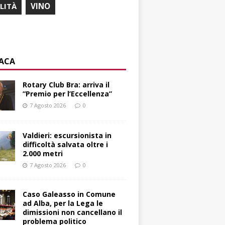
ILITÀ
VINO
ACA
Rotary Club Bra: arriva il
“Premio per l’Eccellenza”
7 Agosto 2026
0
Valdieri: escursionista in
difficoltà salvata oltre i
2.000 metri
7 Agosto 2026
0
Caso Galeasso in Comune
ad Alba, per la Lega le
dimissioni non cancellano il
problema politico