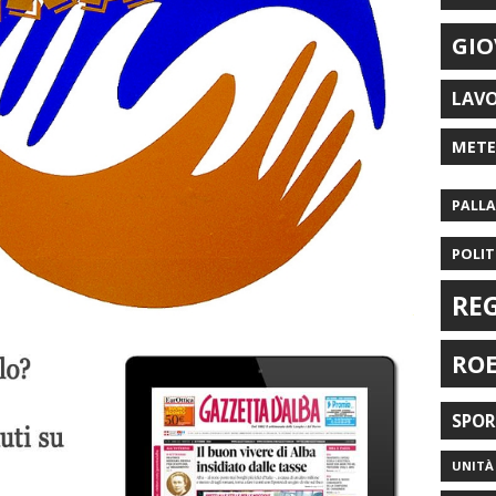
GIO
LAV
MET
PALL
POLIT
RE
RO
SPO
UNITÀ 