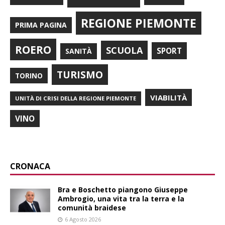
REGIONE PIEMONTE
PRIMA PAGINA
ROERO
SCUOLA
SPORT
SANITÀ
TURISMO
TORINO
VIABILITÀ
UNITÀ DI CRISI DELLA REGIONE PIEMONTE
VINO
CRONACA
Bra e Boschetto piangono Giuseppe
Ambrogio, una vita tra la terra e la
comunità braidese
6 Agosto 2026