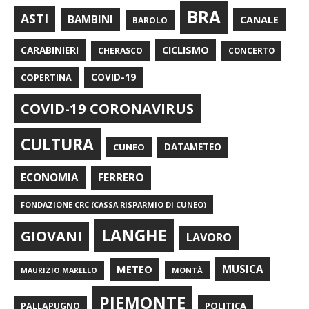
BRA
ASTI
BAMBINI
CANALE
BAROLO
CARABINIERI
CICLISMO
CHERASCO
CONCERTO
COPERTINA
COVID-19
COVID-19 CORONAVIRUS
CULTURA
CUNEO
DATAMETEO
FERRERO
ECONOMIA
FONDAZIONE CRC (CASSA RISPARMIO DI CUNEO)
LANGHE
GIOVANI
LAVORO
METEO
MUSICA
MONTÀ
MAURIZIO MARELLO
PIEMONTE
POLITICA
PALLAPUGNO