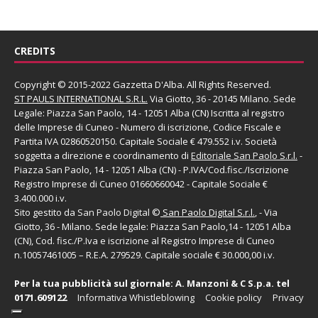
CREDITS
Copyright © 2015-2022 Gazzetta D'Alba. All Rights Reserved.
ST PAULS INTERNATIONAL S.R.L.
Via Giotto, 36 - 20145 Milano. Sede
Legale: Piazza San Paolo, 14 - 12051 Alba (CN) Iscritta al registro
delle Imprese di Cuneo - Numero di iscrizione, Codice Fiscale e
Partita IVA 02860520150. Capitale Sociale € 479.552 i.v. Società
soggetta a direzione e coordinamento di
Editoriale San Paolo
S.r.l.
-
Piazza San Paolo, 14 - 12051 Alba (CN) - P.IVA/Cod.fisc./Iscrizione
Registro Imprese di Cuneo 01660660042 - Capitale Sociale €
3.400.000 i.v.
Sito gestito da
San Paolo Digital
©
San Paolo Digital S.r.l.
, - Via
Giotto, 36 - Milano. Sede legale: Piazza San Paolo,14 - 12051 Alba
(CN), Cod. fisc./P.Iva e iscrizione al Registro Imprese di Cuneo
n.10057461005 – R.E.A. 279529. Capitale sociale € 30.000,00 i.v.
Per la tua pubblicità sul giornale:
A. Manzoni & C S.p.a.
tel
0171.609122
Informativa Whistleblowing
Cookie policy
Privacy