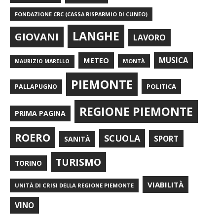
FONDAZIONE CRC (CASSA RISPARMIO DI CUNEO)
LANGHE
GIOVANI
LAVORO
METEO
MUSICA
MONTÀ
MAURIZIO MARELLO
PIEMONTE
POLITICA
PALLAPUGNO
REGIONE PIEMONTE
PRIMA PAGINA
ROERO
SCUOLA
SPORT
SANITÀ
TURISMO
TORINO
VIABILITÀ
UNITÀ DI CRISI DELLA REGIONE PIEMONTE
VINO