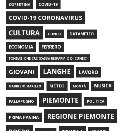
COPERTINA
COVID-19
COVID-19 CORONAVIRUS
CULTURA
CUNEO
DATAMETEO
FERRERO
ECONOMIA
FONDAZIONE CRC (CASSA RISPARMIO DI CUNEO)
LANGHE
GIOVANI
LAVORO
METEO
MUSICA
MONTÀ
MAURIZIO MARELLO
PIEMONTE
POLITICA
PALLAPUGNO
REGIONE PIEMONTE
PRIMA PAGINA