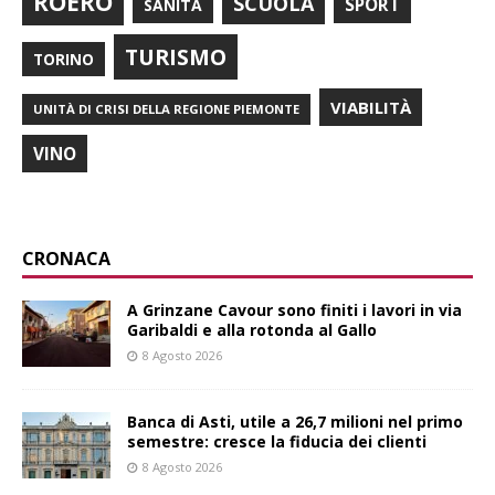
ROERO
SCUOLA
SPORT
SANITÀ
TURISMO
TORINO
VIABILITÀ
UNITÀ DI CRISI DELLA REGIONE PIEMONTE
VINO
CRONACA
A Grinzane Cavour sono finiti i lavori in via
Garibaldi e alla rotonda al Gallo
8 Agosto 2026
Banca di Asti, utile a 26,7 milioni nel primo
semestre: cresce la fiducia dei clienti
8 Agosto 2026