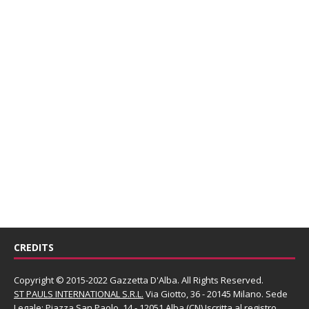
CREDITS
Copyright © 2015-2022 Gazzetta D'Alba. All Rights Reserved.
ST PAULS INTERNATIONAL S.R.L.
Via Giotto, 36 - 20145 Milano. Sede
Legale: Piazza San Paolo, 14 - 12051 Alba (CN) Iscritta al registro