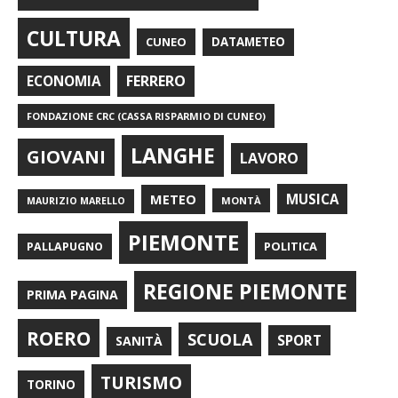
CULTURA
CUNEO
DATAMETEO
FERRERO
ECONOMIA
FONDAZIONE CRC (CASSA RISPARMIO DI CUNEO)
LANGHE
GIOVANI
LAVORO
METEO
MUSICA
MONTÀ
MAURIZIO MARELLO
PIEMONTE
POLITICA
PALLAPUGNO
REGIONE PIEMONTE
PRIMA PAGINA
ROERO
SCUOLA
SPORT
SANITÀ
TURISMO
TORINO