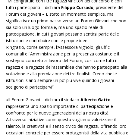
“Mi congratulo con i tre ragazzi vincitori del concorso e con
tutti i partecipanti – dichiara
Filippo Currado
, presidente del
Forum dei giovani
–
È stato un momento semplice, ma
significativo: un primo passo verso un Forum Giovani che non
sia solo un luogo formale, ma uno spazio reale di
partecipazione, in cui i giovani possano sentirsi parte delle
istituzioni e contribuire con le proprie idee.
Ringrazio, come sempre, l’Assessora Vignolo, gli uffici
comunali e l’Amministrazione per la presenza costante e il
sostegno concreto al lavoro del Forum, così come tutti i
ragazzi e le ragazze dell’assemblea che hanno partecipato alla
votazione e alla premiazione dei tre finalisti. Credo che le
istituzioni siano sempre un po’ più vive quando i giovani
scelgono di parteciparvi”.
«Il Forum Giovani – dichiara il sindaco
Alberto Gatto
–
rappresenta uno spazio importante di partecipazione e
confronto per le nuove generazioni della nostra città.
Attraverso iniziative come questa vogliamo valorizzare il
talento, la creatività e il senso civico dei ragazzi, offrendo loro
occasioni concrete per essere protagonisti della vita pubblica e