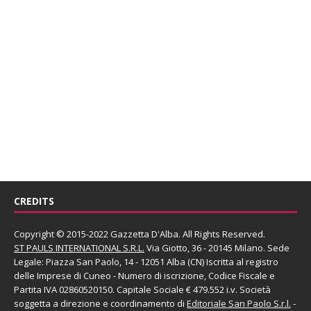
CREDITS
Copyright © 2015-2022 Gazzetta D'Alba. All Rights Reserved.
ST PAULS INTERNATIONAL S.R.L.
Via Giotto, 36 - 20145 Milano. Sede
Legale: Piazza San Paolo, 14 - 12051 Alba (CN) Iscritta al registro
delle Imprese di Cuneo - Numero di iscrizione, Codice Fiscale e
Partita IVA 02860520150. Capitale Sociale € 479.552 i.v. Società
soggetta a direzione e coordinamento di
Editoriale San Paolo
S.r.l.
-