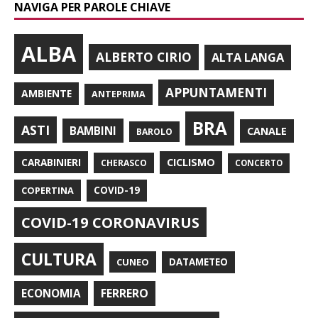
NAVIGA PER PAROLE CHIAVE
ALBA
ALBERTO CIRIO
ALTA LANGA
APPUNTAMENTI
AMBIENTE
ANTEPRIMA
BRA
ASTI
BAMBINI
CANALE
BAROLO
CARABINIERI
CICLISMO
CHERASCO
CONCERTO
COPERTINA
COVID-19
COVID-19 CORONAVIRUS
CULTURA
CUNEO
DATAMETEO
FERRERO
ECONOMIA