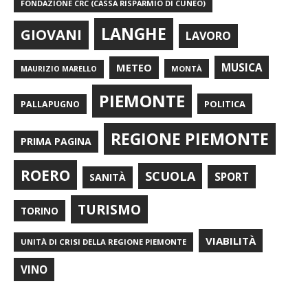
FONDAZIONE CRC (CASSA RISPARMIO DI CUNEO)
LANGHE
GIOVANI
LAVORO
METEO
MUSICA
MONTÀ
MAURIZIO MARELLO
PIEMONTE
POLITICA
PALLAPUGNO
REGIONE PIEMONTE
PRIMA PAGINA
ROERO
SCUOLA
SPORT
SANITÀ
TURISMO
TORINO
VIABILITÀ
UNITÀ DI CRISI DELLA REGIONE PIEMONTE
VINO