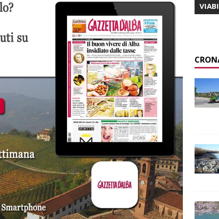
VIAB
CRON