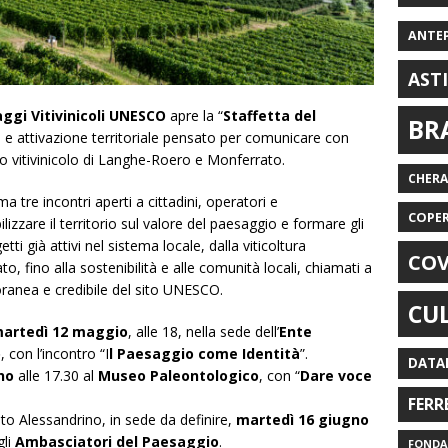
ANTE
AST
ggi Vitivinicoli UNESCO
apre la “
Staffetta del
BR
e e attivazione territoriale pensato per comunicare con
nio vitivinicolo di Langhe-Roero e Monferrato.
CHER
tre incontri aperti a cittadini, operatori e
COPE
ilizzare il territorio sul valore del paesaggio e formare gli
etti già attivi nel sistema locale, dalla viticoltura
COV
nato, fino alla sostenibilità e alle comunità locali, chiamati a
ranea e credibile del sito UNESCO.
CU
artedì 12 maggio
, alle 18, nella sede dell’
Ente
o
, con l’incontro “I
l Paesaggio come Identità
”.
DATA
no
alle 17.30 al
Museo Paleontologico
, con “
Dare voce
FERR
to Alessandrino, in sede da definire,
martedì 16 giugno
gli
Ambasciatori del Paesaggio
.
FONDAZ