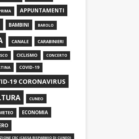
APPUNTAMENTI
PRIMA
I
BAMBINI
BAROLO
A
CANALE
CARABINIERI
CICLISMO
ASCO
CONCERTO
RTINA
COVID-19
ID-19 CORONAVIRUS
LTURA
CUNEO
ECONOMIA
METEO
ERO
IONE CRC (CASSA RISPARMIO DI CUNEO)