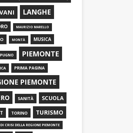
LANGHE
VANI
ORO
MAURIZIO MARELLO
EO
MUSICA
MONTÀ
PIEMONTE
APUGNO
PRIMA PAGINA
ICA
GIONE PIEMONTE
ERO
SCUOLA
SANITÀ
TURISMO
RT
TORINO
DI CRISI DELLA REGIONE PIEMONTE