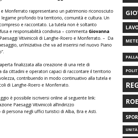
ro e Monferrato rappresentano un patrimonio riconosciuto
GIO
el legame profondo tra territorio, comunità e cultura. Un
 compreso e raccontato. La tutela non è soltanto
LAV
fusa e responsabilità condivisa – commenta
Giovanna
 Paesaggi Vitivinicoli di Langhe-Roero e Monferrato. –
Da
MET
esaggio, un’iniziativa che va ad inserirsi nel nuovo Piano
”.
PALL
aperta finalizzata alla creazione di una rete di
POLIT
a cittadini e operatori capaci di raccontare il territorio
lezza, contribuendo in modo continuativo alla tutela e
RE
nicoli di Langhe-Roero e Monferrato.
gio è possibile iscriversi online al seguente link:
RO
ione Paesaggi Vitivinicoli all’indirizzo
 di persona negli uffici turistici di Alba, Bra e Asti.
SPO
UNITÀ 