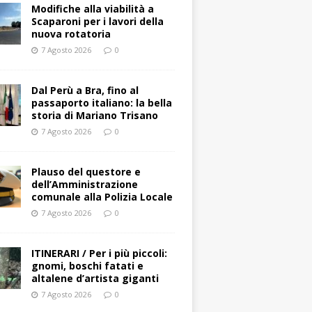
Modifiche alla viabilità a
Scaparoni per i lavori della
nuova rotatoria
7 Agosto 2026
0
​Dal Perù a Bra, fino al
passaporto italiano: la bella
storia di Mariano Trisano
7 Agosto 2026
0
Plauso del questore e
dell’Amministrazione
comunale alla Polizia Locale
7 Agosto 2026
0
ITINERARI / Per i più piccoli:
gnomi, boschi fatati e
altalene d’artista giganti
7 Agosto 2026
0