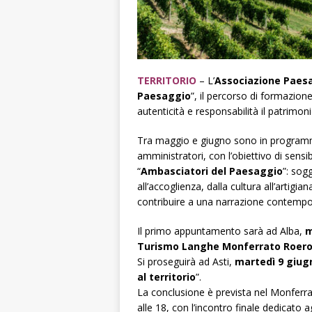
TERRITORIO
– L’
Associazione Paesa
Paesaggio
”, il percorso di formazion
autenticità e responsabilità il patrimo
Tra maggio e giugno sono in programma 
amministratori, con l’obiettivo di sensib
“
Ambasciatori del Paesaggio
”: sogg
all’accoglienza, dalla cultura all’artigia
contribuire a una narrazione contempo
Il primo appuntamento sarà ad Alba,
m
Turismo Langhe Monferrato Roer
Si proseguirà ad Asti,
martedì 9 giug
al territorio
”.
La conclusione è prevista nel Monferra
alle 18, con l’incontro finale dedicato a