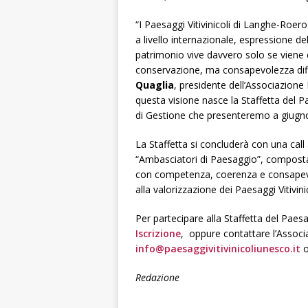
“I Paesaggi Vitivinicoli di Langhe-Roe
a livello internazionale, espressione d
patrimonio vive davvero solo se viene
conservazione, ma consapevolezza dif
Quaglia
, presidente dell’Associazione
questa visione nasce la Staffetta del Pa
di Gestione che presenteremo a giugno
La Staffetta si concluderà con una call 
“Ambasciatori di Paesaggio”, composta d
con competenza, coerenza e consapevo
alla valorizzazione dei Paesaggi Vitivi
Per partecipare alla Staffetta del Paesag
Iscrizione
, oppure contattare l’Associaz
info@paesaggivitivinicoliunesco.it
o
Redazione