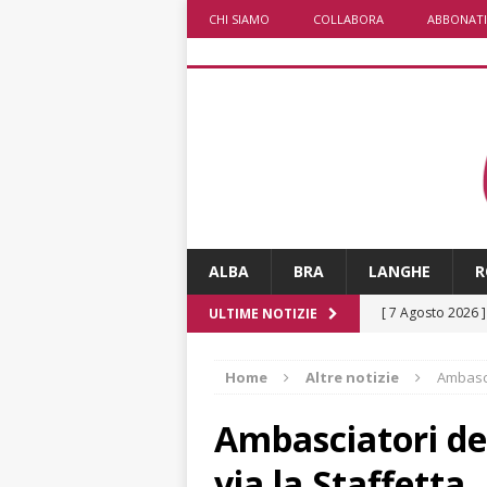
CHI SIAMO
COLLABORA
ABBONATI
ALBA
BRA
LANGHE
R
[ 7 Agosto 2026 
ULTIME NOTIZIE
responsabile dell
Home
Altre notizie
Ambasci
[ 7 Agosto 2026 
rotatoria
ALB
Ambasciatori de
[ 7 Agosto 2026 ]
via la Staffetta