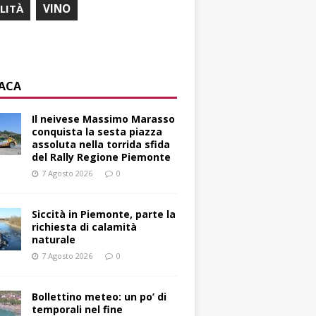
ILITÀ
VINO
ACA
Il neivese Massimo Marasso
conquista la sesta piazza
assoluta nella torrida sfida
del Rally Regione Piemonte
7 Agosto 2026
0
Siccità in Piemonte, parte la
richiesta di calamità
naturale
7 Agosto 2026
0
Bollettino meteo: un po’ di
temporali nel fine